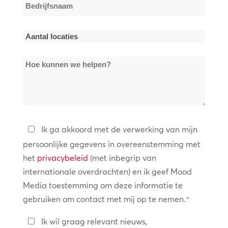
Bedrijfsnaam
*
Aantal
locaties
Hoe
*
kunnen
we
helpen?
Privacybeleid
Ik ga akkoord met de verwerking van mijn
persoonlijke gegevens in overeenstemming met
*
het
privacybeleid
(met inbegrip van
internationale overdrachten) en ik geef Mood
Media toestemming om deze informatie te
gebruiken om contact met mij op te nemen.
*
Blijf
Ik wil graag relevant nieuws,