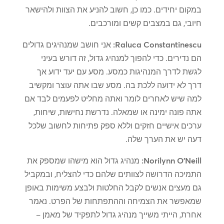
במקום יחידים. כמו כן, חשוב להניע את הצוות ולהישאר
חיובי, גם במצבים קשים ומורכבים.
Raluca Constantinescu:
אני חושב שמנהיגים גדולים
הם נדירים. כדי להפוך למנהיג גדול, זה דורש בעיני
לגשת לדרך המנהיגות כמסע. מסע עם יעד ידוע אך
דרך לא ידועה ללכת בה. מסע שבו אתה עוצר ומקשיב
למה שיש לאחרים לומר ואתה מחליט לפעמים לבד אם
אתה פונה ימינה או שמאלה. נדרשת נחישות, שיחות,
ערכים אישיים חזקים וללא ספק פתיחות לחשוב שלכל
דעה יש את הערך שלה.
Norilynn O'Neill:
מנהיג גדול הוא מישהו שמספק את
התמיכה הדרושה לצוותים שלהם כדי להצליח, ובמקביל
גם מעצים אנשים לקבל החלטות ולבצע משימות באופן
שמאפשר את הצמיחה וההתפתחות של הפרט. נאמר
אחרת, הייתי משייך מנהיג גדול לתפקיד של מאמן –