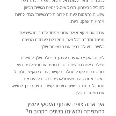
לכוכבים תמיד! לעולם אל תזלזל בעצמך. למד כיצד
להוביל בביטחון. תרגל אינטליגנציה רגשית מכיוון
שנשים נתפסות לעתים קרובות כ"רגשיות" מכדי להיות
מנהיגות אפקטיביות.
אנדריאה מוקאנו:
אם אתה מפחד לדבר, הרגיש את
הפחד ותדבר בכל זאת. התקבלת לעבודה מסיבה
כלשהי והעולם צריך את הרעיונות שלך.
לינדה ראלף:
האמיני בעצמך וביכולת שלך להצליח.
הצלחה אינה דורשת חוסר רחמים או מניפולציה, היא
דורשת כוח לקבל החלטות קשות, ענווה להקשיב ולקבל
כאשר אתה טועה, ואינטליגנציה רגשית לדעת את
ההבדל. התנהג ביושרה ועבוד קשה ותהיה בדרך להשיג
את המטרות שלך.
איך אתה צופה שהנוף העסקי ימשיך
להתפתח (לנשים) בשנים הקרובות?