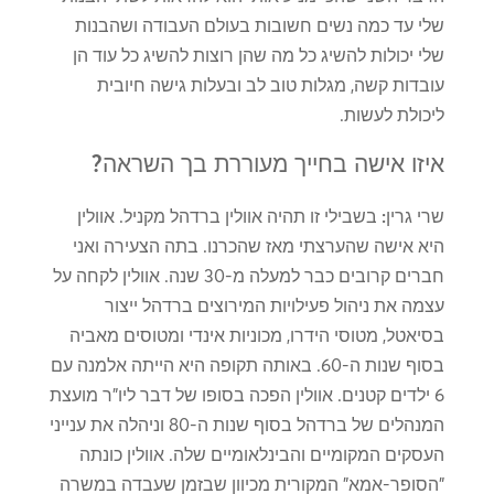
שלי עד כמה נשים חשובות בעולם העבודה ושהבנות
שלי יכולות להשיג כל מה שהן רוצות להשיג כל עוד הן
עובדות קשה, מגלות טוב לב ובעלות גישה חיובית
ליכולת לעשות.
איזו אישה בחייך מעוררת בך השראה?
שרי גרין:
בשבילי זו תהיה אוולין ברדהל מקניל. אוולין
היא אישה שהערצתי מאז שהכרנו. בתה הצעירה ואני
חברים קרובים כבר למעלה מ-30 שנה. אוולין לקחה על
עצמה את ניהול פעילויות המירוצים ברדהל ייצור
בסיאטל, מטוסי הידרו, מכוניות אינדי ומטוסים מאביה
בסוף שנות ה-60. באותה תקופה היא הייתה אלמנה עם
6 ילדים קטנים. אוולין הפכה בסופו של דבר ליו"ר מועצת
המנהלים של ברדהל בסוף שנות ה-80 וניהלה את ענייני
העסקים המקומיים והבינלאומיים שלה. אוולין כונתה
"הסופר-אמא" המקורית מכיוון שבזמן שעבדה במשרה