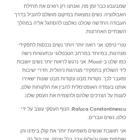
שמבעבע כבר זמן מה, ואנחנו רק רואים את תחילת
האבולוציה. נשים נמצאות במיקום מושלם להוביל בדרך
העבודה החדשה שכולנו נאלצנו להסתגל אליה במהלך
השנתיים האחרונות.
טורי טיפט:
אני רואה יותר ויותר נשים נכנסות לתפקידי
מנהיגות, במיוחד במרחב הטכנולוגי ובתעשיות נישה
כמו שלנו ב-Mood. אני נרגש לראות יותר נשים יושבות
ליד השולחן בתפקידי מנהיגות ניהולית, חדרי ישיבות
ומעבר לכך. נקודות מבט ונקודות מבט שונות ישאירו
אותנו בעמדה האופטימלית להבין את הלקוחות שלנו,
לענות על הצרכים שלהם ולהצמיח את העסק שלנו.
Raluca Constantinescu:
הנוף העסקי עוצב על ידי
כולנו, נשים וגברים.
אני חושבת שנשים משמיעות יותר את קולן בימינו והן
שותפות שווה ובעלות ערך בכל שיחה. אני יכול רק