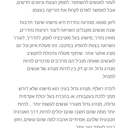
לעזור לאנשים להשתפר, לספק הצגות וכיוונים חדשים,
אבל לאפשר לאדם לקחת את הזריקה בעצמו.
ליאן סנואו:
מנהיגה נהדרת היא מישהו שיוצר תרבות
שבה אנשים מקבלים השראה ליצור רעיונות נהדרים,
מאזין נהדר, מישהו בעל מוטיבציה לאמן, להדריך, לעורר
השראה בצוות להופיע במיטבו. זהו פעולת איזון וכל יום
מציג אתגר אחר. שיתוף פעולה והיכולת להקשיב
לאנשים שאתה מוביל הם מרכיבים מרכזיים להיות
מנהיג גדול. זה קו דק בין להיות מנהיג של אנשים
למנהל.
לינדה ראלף:
מנהיג גדול בעיני הוא מישהו שלא דורש
ממך ללכת בעקבותיו, או בהכרח בעל יכולת אקדמית
גדולה, מנהיג גדול מעורר אנשים לעשות יותר…להיות
יותר ממה שהם חשבו שהם יכולים להיות, דרך האנרגיה
הטבעית שלהם, אמיתיים אהבה למה שהם עושים, וחזון
ברור לעתיד טוב יותר.