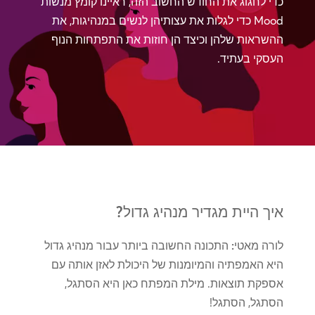
כדי לחגוג את החודש החשוב הזה, ראיינו קומץ מנשות
Mood כדי לגלות את עצותיהן לנשים במנהיגות, את
ההשראות שלהן וכיצד הן חוזות את התפתחות הנוף
העסקי בעתיד.
איך היית מגדיר מנהיג גדול?
לורה מאטי:
התכונה החשובה ביותר עבור מנהיג גדול
היא האמפתיה והמיומנות של היכולת לאזן אותה עם
אספקת תוצאות. מילת המפתח כאן היא הסתגל,
הסתגל, הסתגל!