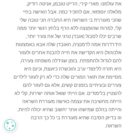
את עולמנו: מארי קירי, הרייט טובמן, אניטה רודיק,
מלאלה יוספזאי, אם להזכיר כמה. אבל האישה בחיי
שהכי מעוררת בי השראה היא החברה הכי טובה שלי
קלי, למרות שהופצצה ללא הרף בלחץ רגשי יותר ממה
שרבים יכלו לסבול (אובדן טרגי של אח צעיר יותר,
הידרדרות אמה לדמנציה, האובדן שלה אבא באמצעות
אלכוהול) היא הקדישה את חייה להבנת אחרים ולעזור
להם לגדול ולהתפתח. בזמן שגידלה משפחה צעירה,
היא חזרה ללימודי ערב והוכשרה כיועצת, וכיום היא
מסיימת את תואר המורים שלה כדי לא רק לעזור לילדים
צעירים ובעיתיים בזמנים קשים, אלא גם לעזור להם
להצטיין בלימודים. אם הייתי שואל אותה ישירות, קלי לא
הייתה מחשיבה את עצמה כאישה מעוררת השראה
והייתה בהלם שמישהו אחר יחשוב שהיא יכולה להיות,
וזו בדיוק הסיבה שהיא מעוררת בי כל כך הרבה
CY
השראה.