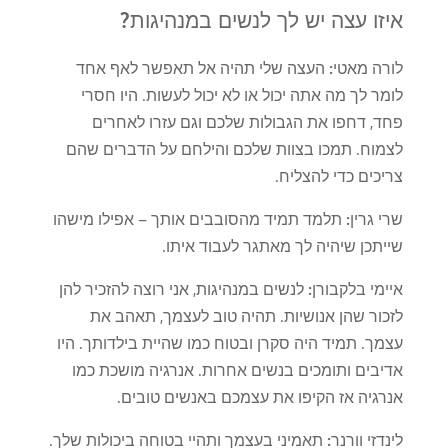
איזו עצה יש לך לנשים במנהיגות?
לורה מאטי:
העצה שלי תהיה אל תאפשר לאף אחד
לומר לך מה אתה יכול או לא יכול לעשות. היו חסרי
פחד, דחפו את הגבולות שלכם וגם עזרו לאחרים
לצמוח. תמכו בצוות שלכם והילחם על הדברים שהם
צריכים כדי להצליח.
שרי גרין:
תלמד תמיד מהסובבים אותך – אפילו מישהו
שייתכן שיהיה לך מאתגר לעבוד איתו.
איימי בלקבורן:
לנשים במנהיגות, אני רוצה להזכיר להן
לזכור שהן אנושיות. תהיה טוב לעצמך, תאהב את
עצמך. תמיד היה סקרן ובטוח כמו שהיית בילדותך. היו
אדיבים ותומכים בנשים אחרות. אנרגיה מושכת כמו
אנרגיה אז הקיפו את עצמכם באנשים טובים.
לינדזי וורנר:
תאמיני בעצמך ותהיי בטוחה ביכולות שלך.