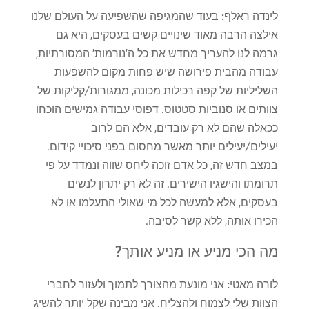
לינדה ראלף:
בעוד שהמגיפה שהשפיעה על העולם שלנו
אילצה הרבה מאוד שינויים קשים בעסקים, היא גם
גרמה לנו להעריך מחדש את כל ה'נורמות' המסורתיות,
עבודה מהבית פירושה שיש פחות מקום להשפעות
השליליות של קפה רכילות מכונה, ממגורות/קליקות של
צוותים או סנוביות סטטוס. דפוסי עבודה גמישים הוכחו
ככאלה שהם לא רק עובדים, אלא הם לרוב
יעילים/יעילים יותר מאשר מחסום בפני סיכויי קידום.
במצב חדש זה, כל אדם זוכה ליחס שווה ונמדד על פי
תרומתו והישגיו הישירים. זה לא רק יתרון לנשים
בעסקים, אלא למעשה לכל מי שאולי התעלמו או לא
הכירו אותה, ללא קשר לסיבה.
מה הכי מניע או מניע אותך?
לורה מאטי:
אני מונעת מהצורך לתמוך ולעזור לחברי
הצוות שלי לצמוח ולהצליח. אני מבינה שקל יותר להשיג