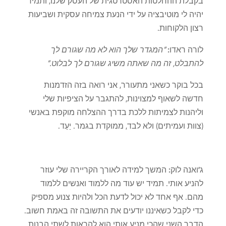
בקבלת ההחלטות האסטרטגית של העסק שלנו, ותמיד
יהיה לי מוטיבציה על ידי הנעת צמיחה עסקית ושביעות
רצון הלקוחות.
לורה ראדו:
"המגדר שלך הוא לא מה שגורם לך
להתבלט, זה מה שאתה משיג שגורם לך לבלוט."
בכל בוקר כשאני מתעורר, אני רואה בזה הזדמנות
חדשה לשאוף למצוינות, להתגבר על הציפיות שלי
וליהנות לצמיתות ללכת בדרך ההצלחה מוקפת באנשי
(צוות ועמיתים) ולא לבד, ממוקדת בגמר. יַעַד.
ג'ואנה לוק:
המשך למידה לאורך הקריירה שלי עוזר
להניע אותי. תמיד יש עוד מה ללמוד ואנשים ללמוד
מהם. אף אחד לא יכול לדעת הכל ולהיות צנוע מספיק
כדי לקבל כשאיננו יודעים את התשובה זה באמת חשוב.
הדבר השני שהכי מניע אותי הוא להראות לשתי הבנות