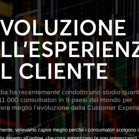
EVOLUZIONE
LL’ESPERIEN
L CLIENTE
a ha recentemente condotto uno studio quanti
 11.000 consumatori in 9 paesi del mondo per
re meglio l’evoluzione della Customer Experi
amente, volevamo capire meglio perché i consumatori scelgono i
ta rispetto all’online, che cosa apprezzano (e non apprezzano)