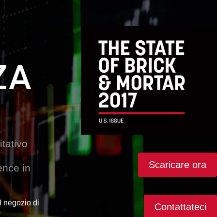
ZA
tativo
Scaricare ora
ence in
l negozio di
Contattateci