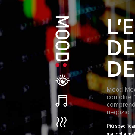
L’
DE
DE
Mood Medi
con oltre
comprende
negozio.
Più specific
mattoni e mal