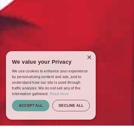
×
We value your Privacy
We use cookies to enhance your experience
by personalizing content and ads, and to
understand how our site is used through
traffic analysis. We do not sell any of the
information gathered.
Read more
ACCEPT ALL
DECLINE ALL