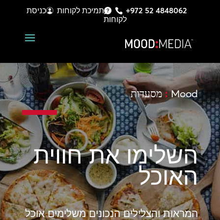
+972 52 4848062
תמיכת לקוחות
כניסת
לקוחות
Mood
:
מסעדות
השלימו את חווית
האוכל
המראות והצלילים הנכונים משלימים אוכל