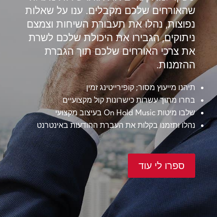
שהאורחים שלכם מקבלים. ענו על שאלות
נפוצות, נהלו את תעבורת השיחות וצמצם
ניתוקים, הגבירו את היכולת שלכם לשרת
את צרכי האורחים שלכם תוך הגברת
ההזמנות.
תיהנו מייעוץ מסור; קופירייטינג זמין
בחרו מתוך עשרות כישרונות קול מקצועיים
שלבו מיטות On Hold Music בעיצוב מקצועי
נהלו ותזמנו בקלות את העברת ההודעות באינטרנט
ספרו לי עוד