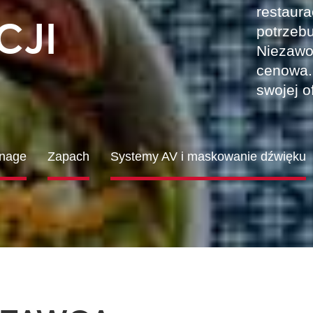
restaur
CJI
potrzebu
Niezawo
cenowa.
swojej o
gnage
Zapach
Systemy AV i maskowanie dźwięku