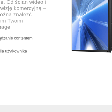
e. Od ścian wideo i
wizję komercyjną –
można znaleźć
kim Twoim
nage.
ządzanie contentem,
dla użytkownika