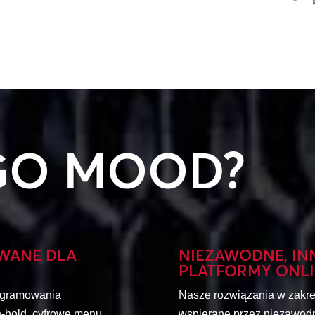
GO MOOD?
WANE DLA
NIEZAWODNE, IN
PLATFORMY ONL
rogramowania
Nasze rozwiązania w zakres
-hold, cyfrowe menu
wspierane przez niezawodne