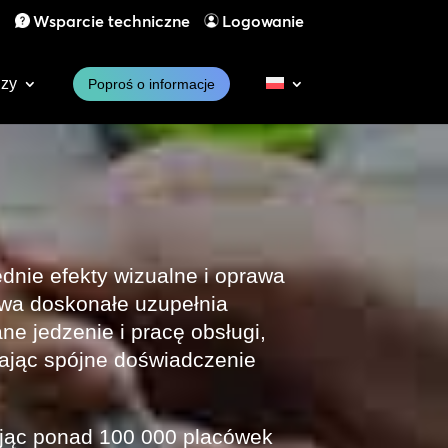
1
Wsparcie techniczne
Logowanie
dzy
Poproś o informacje
dnie efekty wizualne i oprawa
wa doskonałe uzupełnia
e jedzenie i pracę obsługi,
ając spójne doświadczenie
jąc ponad 100 000 placówek