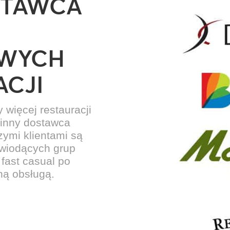
STAWCA
OWYCH
ACJI
więcej restauracji
k inny dostawca
ymi klientami są
d wiodących grup
 fast casual po
łną obsługą.