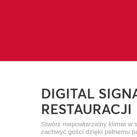
DIGITAL SIGN
RESTAURACJI
Stwórz niepowtarzalny klimat w sw
zachwyć gości dzięki pełnemu p