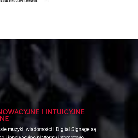
NOWACYJNE I INTUICYJNE
INE
ie muzyki, wiadomości i Digital Signage są
 i innowacyjne platformy internetowe,