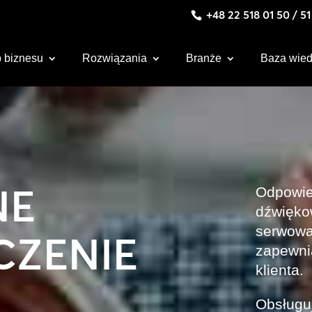
+48 22 518 01 50 / 5
 biznesu
Rozwiązania
Branże
Baza wie
NE
Odpowie
dźwięko
serwowan
CZENIE
zapewni
klienta.
Obsługu