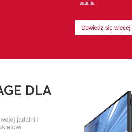
satelita
Dowiedz się więcej
AGE DLA
ojej jadalni i
akietowi