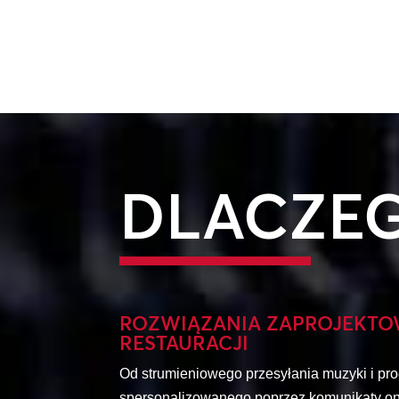
DLACZE
ROZWIĄZANIA ZAPROJEKTO
RESTAURACJI
Od strumieniowego przesyłania muzyki i p
spersonalizowanego poprzez komunikaty on