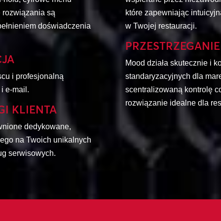
e rozwiązania są
które zapewniając intuicyjn
opełnieniem doświadczenia
w Twojej restauracji.
PRZESTRZEGANI
CJA
Mood działa skutecznie i 
u i profesjonalną
standaryzacyjnych dla mare
i e-mail.
scentralizowaną kontrolę c
rozwiązanie idealne dla res
I KLIENTA
ewnione dedykowane,
ego na Twoich unikalnych
ług serwisowych.