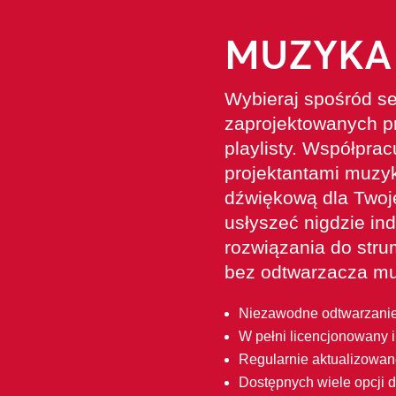
MUZYKA
Wybieraj spośród se
zaprojektowanych p
playlisty. Współpra
projektantami muzyk
dźwiękową dla Twoje
usłyszeć nigdzie in
rozwiązania do stru
bez odtwarzacza mu
Niezawodne odtwarzanie
W pełni licencjonowany 
Regularnie aktualizowan
Dostępnych wiele opcji do