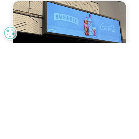
MANAGE PRIVACY
Marketing w sieciach
detalicznych
Zarabiaj lepiej w sieciach sklepów
detalicznych dzięki kampaniom
marketingowym stawiającym na
kształtowanie wrażeń klientów.
Dowiedz się więcej