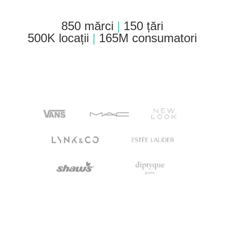
850 mărci
|
150 țări
500K locații
|
165M consumatori