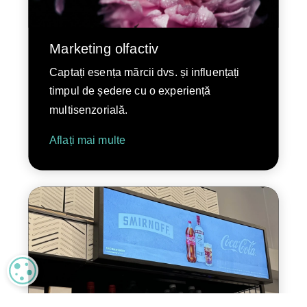
Marketing olfactiv
Captați esența mărcii dvs. și influențați
timpul de ședere cu o experiență
multisenzorială.
Aflați mai multe
MANAGE PRIVACY