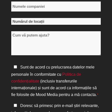
Numele
companiei
*
Numărul
de
Cum
locații
vă
*
putem
ajuta?
Politica
Sunt de acord cu prelucrarea datelor mele
de
personale în conformitate cu
Politica de
confidențialitate
confidențialitate
(inclusiv transferurile
*
internaționale) și sunt de acord ca informațiile să
fie folosite de Mood Media pentru a mă contacta.
*
Păstrați
Doresc să primesc prin e-mail știri relevante,