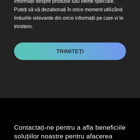
legătura
informații despre produse sau oferte speciale.
Puteți să vă dezabonați în orice moment utilizând
linkurile relevante din orice informații pe care vi le
trimitem.
CAPTCHA
Contactați-ne pentru a afla beneficiile
soluțiilor noastre pentru afacerea