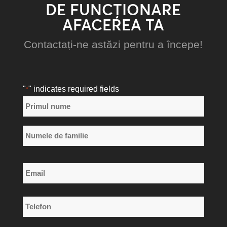
DE FUNCȚIONARE
AFACEREA TA
Contactați-ne astăzi pentru a începe!
"
" indicates required fields
*
Nume
*
Primul
nume
Numele
Email
de
*
familie
Telefon
*