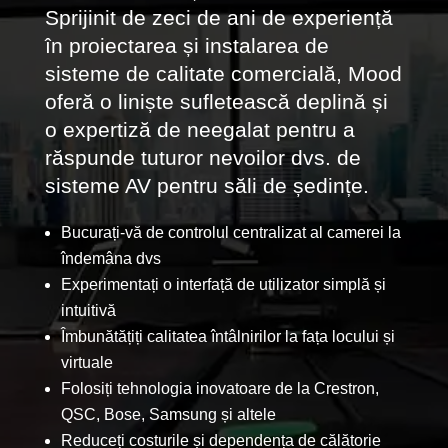
Sprijinit de zeci de ani de experiență
în proiectarea și instalarea de
sisteme de calitate comercială, Mood
oferă o liniște sufletească deplină și
o expertiză de neegalat pentru a
răspunde tuturor nevoilor dvs. de
sisteme AV pentru săli de ședințe.
Bucurați-vă de controlul centralizat al camerei la
îndemâna dvs
Experimentați o interfață de utilizator simplă și
intuitivă
Îmbunătățiți calitatea întâlnirilor la fața locului și
virtuale
Folosiți tehnologia inovatoare de la Crestron,
QSC, Bose, Samsung și altele
Reduceți costurile și dependența de călătorie