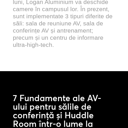
luni, Logan Aluminium va deschide
camere în campusul lor. În prezent,
sunt implementate 3 tipuri diferite de
săli: sala de reuniune AV, sala de
conferințe AV și antrenament;
precum și un centru de informare
ultra-high-tech.
7 Fundamente ale AV-
ului pentru sălile de
conferință și Huddle
Room într-o lume la