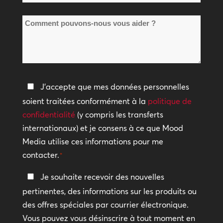
société
de
*
Comment
sites
pouvons-
*
nous
vous
aider
Politique
J'accepte que mes données personnelles
?
de
soient traitées conformément à la
politique de
confidentialité
confidentialité
(y compris les transferts
internationaux) et je consens à ce que Mood
*
Media utilise ces informations pour me
contacter.
*
Restez
Je souhaite recevoir des nouvelles
en
pertinentes, des informations sur les produits ou
contact
des offres spéciales par courrier électronique.
Vous pouvez vous désinscrire à tout moment en