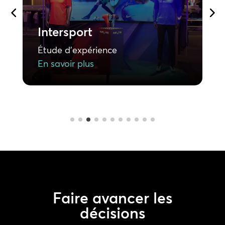
Intersport
É
Étude d'expérience
E
En savoir plus
Faire avancer les
décisions