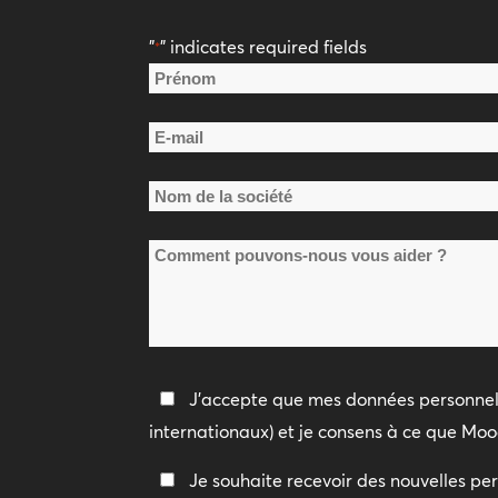
"
" indicates required fields
*
Nom
*
Prénom
E-
mail
Nom
*
de
Comment
la
pouvons-
société
nous
*
vous
aider
Politique
J'accepte que mes données personnell
?
de
internationaux) et je consens à ce que Moo
confidentialité
Restez
Je souhaite recevoir des nouvelles per
*