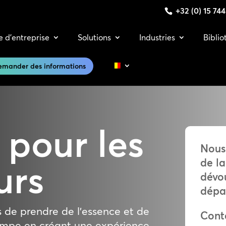
+32 (0) 15 74
e d’entreprise
Solutions
Industries
Bibli
emander des informations
s pour
les
Nous 
de la
urs
dévou
dépa
s de prendre de l’essence et de
Cont
a pompe en créant une expérience