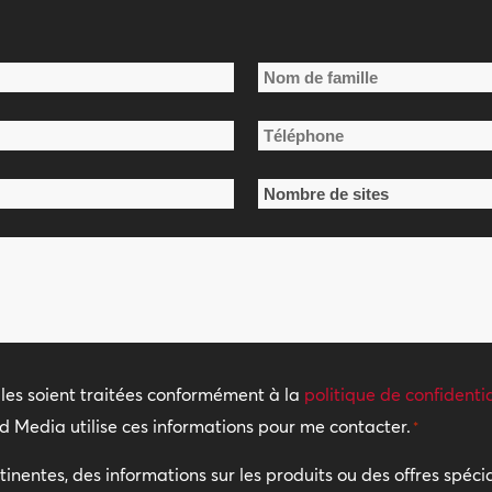
Nom
Téléphone
de
*
famille
Nombre
de
sites
*
es soient traitées conformément à la
politique de confidentia
d Media utilise ces informations pour me contacter.
*
tinentes, des informations sur les produits ou des offres spéc