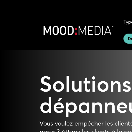
Typ
D
Solution
dépanne
Vous voulez empêcher les client
partir ? Attirez les clients à l