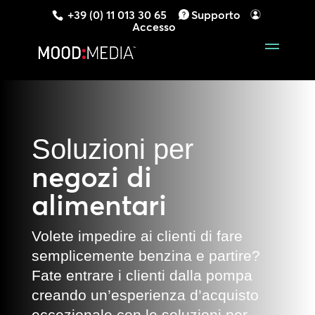
+39 (0) 11 013 30 65
Supporto
Accesso
Soluzioni per
negozi di
alimentari
Volete impedire ai clienti di fare
semplicemente benzina e partire?
Fate entrare i clienti dalla pompa
creando un’esperienza d’acquisto
eccezionale con le soluzioni per