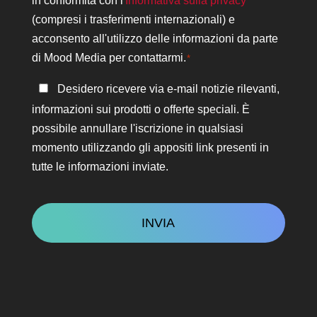
in conformità con l'
Informativa sulla privacy
privacy
(compresi i trasferimenti internazionali) e
*
acconsento all'utilizzo delle informazioni da parte
di Mood Media per contattarmi.
*
Rimanere
Desidero ricevere via e-mail notizie rilevanti,
in
informazioni sui prodotti o offerte speciali. È
contatto
possibile annullare l'iscrizione in qualsiasi
momento utilizzando gli appositi link presenti in
tutte le informazioni inviate.
CAPTCHA