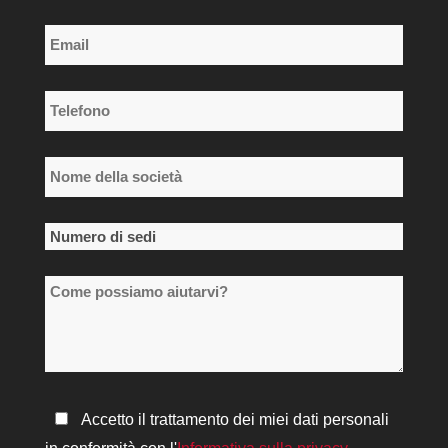
Cognome
Email
*
Telefono
*
Nome
della
società
Numero
*
di
Come
sedi
possiamo
*
aiutarvi?
Informativa
Accetto il trattamento dei miei dati personali
sulla