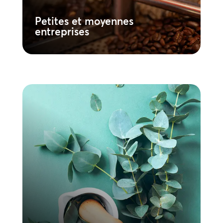
En savoir plus
Petites et moyennes
entreprises
Entreprises en franchise
Assurez une expérience cohérente de la
marque avec un contrôle local. Imposez
votre parfum signature dans tous les
sites, tandis que la gestion centralisée et
le déploiement simple permettent aux
équipes locales d’assurer le succès de la
promotion.
En savoir plus