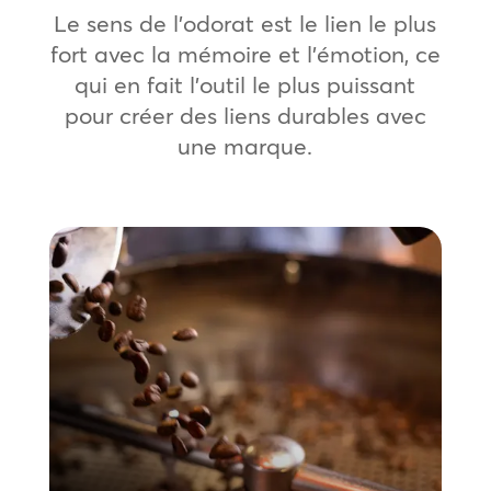
Le sens de l’odorat est le lien le plus
fort avec la mémoire et l’émotion, ce
qui en fait l’outil le plus puissant
pour créer des liens durables avec
une marque.
Petites et moyennes entreprises
Faites une première impression
inoubliable. Nos solutions olfactives à fort
impact stimulent l’humeur, encouragent
les séjours prolongés et augmentent
instantanément la valeur de votre
marque, tout en restant abordables et
faciles à gérer.