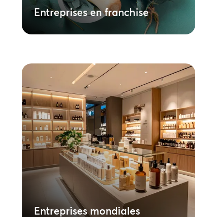
Entreprises en franchise
Entreprises mondiales
Obtenez une marque sensorielle unifiée
dans l’ensemble de votre présence
mondiale. Déployez un parfum unique et
cohérent à grande échelle. Nos systèmes
intégrés permettent un contrôle précis et
exploitent les données pour optimiser les
stratégies de marketing sensoriel.
En savoir plus
Entreprises mondiales