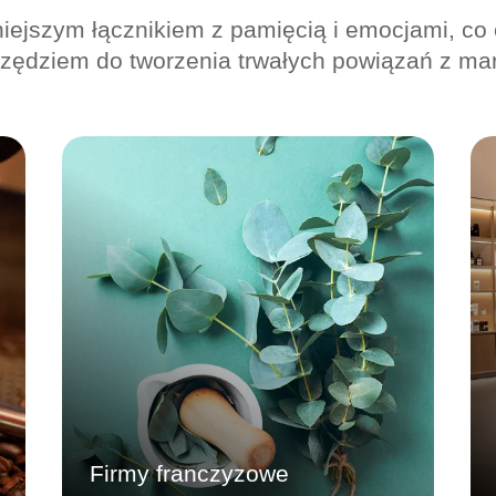
niejszym łącznikiem z pamięcią i emocjami, co
zędziem do tworzenia trwałych powiązań z ma
Firmy franczyzowe
Zapewnij spójne doświadczenie marki z
lokalną kontrolą. Upoważnij swój
Signature Scent we wszystkich
lokalizacjach, a scentralizowane
zarządzanie i proste wdrażanie
umożliwią lokalnym zespołom
osiągnięcie sukcesu promocyjnego.
Dowiedz się więcej
Firmy franczyzowe