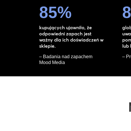
85
%
kupujących ujawniło, że
glo
odpowiedni zapach jest
uwa
ważny dla ich doświadczeń w
pom
sklepie.
lub
– Badania nad zapachem
– Pr
Mood Media