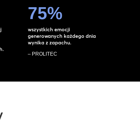
75
%
j
wszystkich emocji
generowanych każdego dnia
wynika z zapachu.
h.
– PROLITEC
y