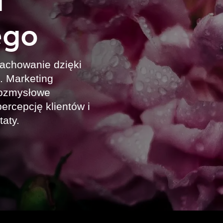
ego
zachowanie dzięki
. Marketing
lozmysłowe
ercepcję klientów i
aty.