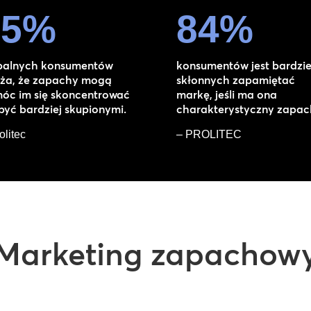
85
%
84
%
balnych konsumentów
konsumentów jest bardzie
ża, że zapachy mogą
skłonnych zapamiętać
óc im się skoncentrować
markę, jeśli ma ona
 być bardziej skupionymi.
charakterystyczny zapac
olitec
– PROLITEC
Marketing zapachow