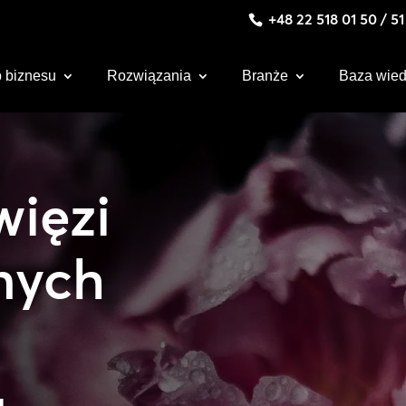
+48 22 518 01 50 / 5
 biznesu
Rozwiązania
Branże
Baza wie
więzi
nych
u