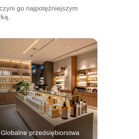
 czyni go najpotężniejszym
rką.
Globalne przedsiębiorstwa
Ujednolicony branding sensoryczny na
całym świecie. Wdrażaj spójny
Signature Scent na dużą skalę. Nasze
zintegrowane systemy zapewniają
precyzyjną kontrolę i wykorzystują dane
do optymalizacji strategii marketingu
sensorycznego.
Dowiedz się więcej
Globalne przedsiębiorstwa