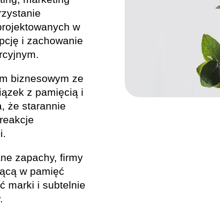
rzystanie
projektowanych w
epcję i zachowanie
rcyjnym.
em biznesowym ze
ązek z pamięcią i
, że starannie
reakcje
i.
ne zapachy, firmy
jącą w pamięć
 marki i subtelnie
.