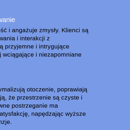
wanie
ć i angażuje zmysły. Klienci są
ania i interakcji z
ą przyjemne i intrygujące
j wciągające i niezapomniane
malizują otoczenie, poprawiają
ą, że przestrzenie są czyste i
ywne postrzeganie ma
atysfakcję, napędzając wyższe
nzje.