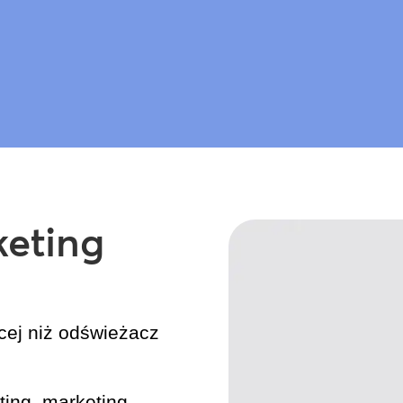
keting
cej niż odświeżacz
ing, marketing