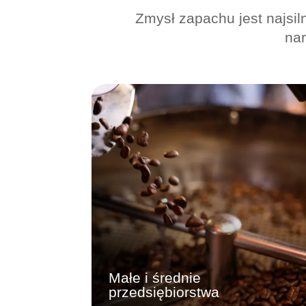
Zmysł zapachu jest najsil
nar
Małe i średnie
przedsiębiorstwa
Zrób niezapomniane pierwsze
wrażenie. Nasze wysoce skuteczne
rozwiązania zapachowe Core Scent
Solutions poprawiają nastrój, zachęcają
do dłuższych pobytów i natychmiast
podnoszą wartość marki, zachowując
jednocześnie przystępną cenę i łatwość
zarządzania.
Dowiedz się więcej
Małe i średnie
przedsiębiorstwa