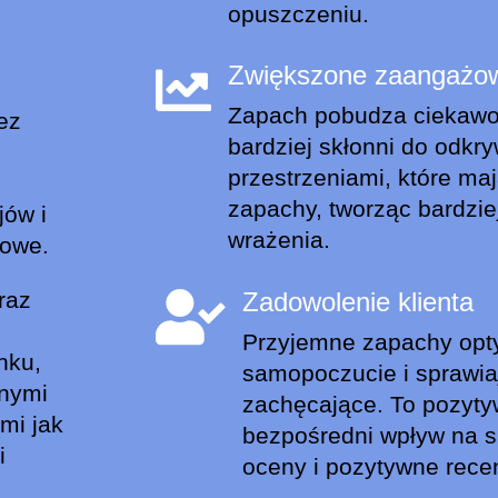
opuszczeniu.
Zwiększone zaangażo

Zapach pobudza ciekawoś
ez
bardziej skłonni do odkryw
przestrzeniami, które maj
zapachy, tworząc bardzie
jów i
wrażenia.
powe.
raz
Zadowolenie klienta

Przyjemne zapachy opty
nku,
samopoczucie i sprawiaj
anymi
zachęcające. To pozyt
mi jak
bezpośredni wpływ na s
i
oceny i pozytywne rece