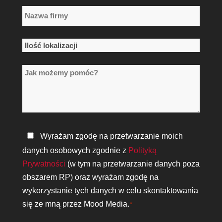
Nazwa
firmy
*
Ilość
lokalizacji
Jak
*
możemy
pomóc?
Polityka
Wyrażam zgodę na przetwarzanie moich
prywatności
danych osobowych zgodnie z
Polityką
*
Prywatności
(w tym na przetwarzanie danych poza
obszarem RP) oraz wyrażam zgodę na
wykorzystanie tych danych w celu skontaktowania
się ze mną przez Mood Media.
*