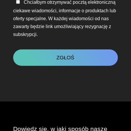
Bądź
Chciałbym otrzymywać pocztą elektroniczną
w
ciekawe wiadomości, informacje o produktach lub
kontakcie
oferty specjalne. W każdej wiadomości od nas
zawarty będzie link umożliwiający rezygnację z
subskrypcji.
CAPTCHA
Dowiedz się, w jaki sposób nasze