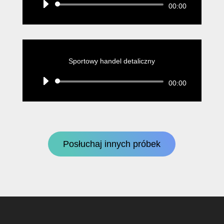
Odtwarzacz
00:00
plików
dźwiękowych
Sportowy handel detaliczny
Odtwarzacz
00:00
plików
dźwiękowych
Posłuchaj innych próbek