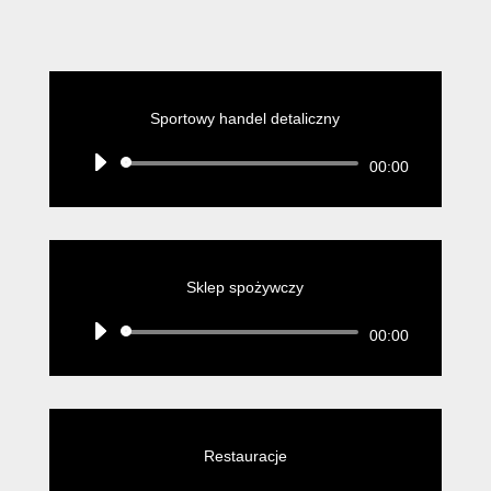
Sportowy handel detaliczny
Odtwarzacz
00:00
plików
dźwiękowych
Sklep spożywczy
Odtwarzacz
00:00
plików
dźwiękowych
Restauracje