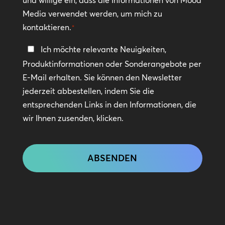
und willige ein, dass die Informationen von Mood
Media verwendet werden, um mich zu
kontaktieren.
*
In
Ich möchte relevante Neuigkeiten,
Kontakt
Produktinformationen oder Sonderangebote per
bleiben
E-Mail erhalten. Sie können den Newsletter
jederzeit abbestellen, indem Sie die
entsprechenden Links in den Informationen, die
wir Ihnen zusenden, klicken.
CAPTCHA