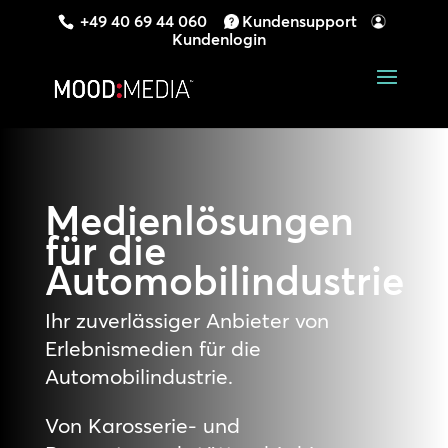
+49 40 69 44 060
Kundensupport
Kundenlogin
Medienlösungen
für die
Automobilindustrie
Ihr zuverlässiger Anbieter von
Erlebnismedien für die
Automobilindustrie.
Von Karosserie- und