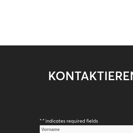
KONTAKTIEREN
"
" indicates required fields
*
Name