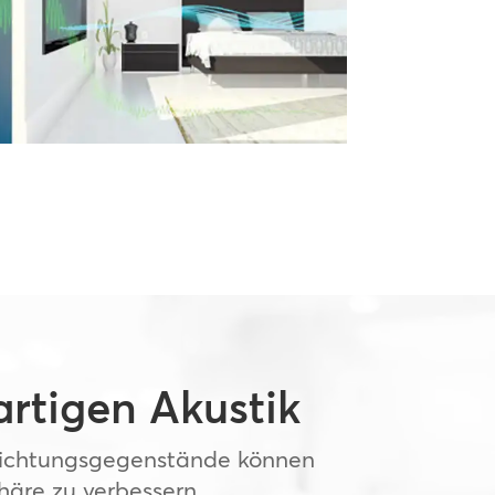
artigen Akustik
nrichtungsgegenstände können
äre zu verbessern.