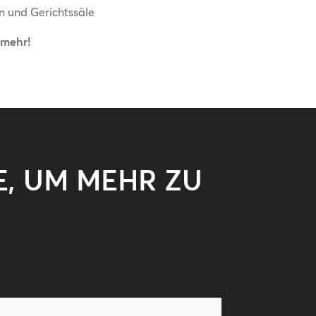
n und Gerichtssäle
 mehr!
E, UM MEHR ZU