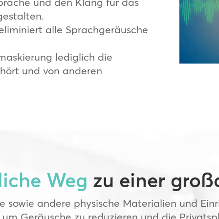
prache und den Klang für das
estalten.
eliminiert alle Sprachgeräusche
maskierung lediglich die
ehört und von anderen
liche Weg
zu einer groß
 sowie andere physische Materialien und Ei
 um Geräusche zu reduzieren und die Privatsph