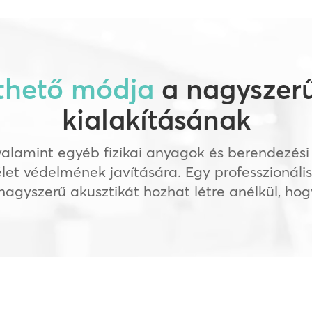
thető módja
a nagyszerű
kialakításának
valamint egyéb fizikai anyagok és berendezés
et védelmének javítására. Egy professzionáli
nagyszerű akusztikát hozhat létre anélkül, ho