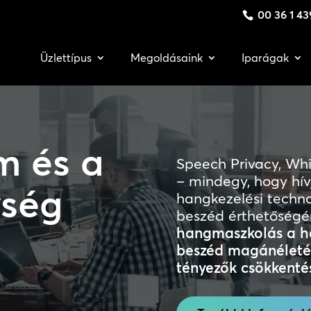
00 36 1 43
Üzlettípus
Megoldásaink
Iparágak
m és a
Speech Privacy, Wh
– mindegy, hogy hív
ység
hangkezelési techno
beszéd érthetőségé
hangmaszkolás a h
beszéd magánéleté
tényezők csökkenté