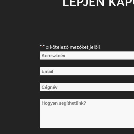
LÉPJEN KA
"
" a kötelező mezőket jelöli
*
Név
*
Keresztnév
Email
*
Cégnév
*
Hogyan
segíthetünk?