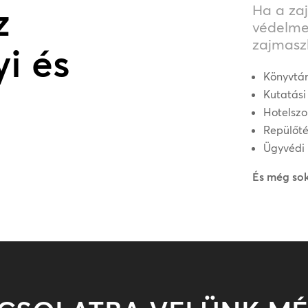
z
Ha a za
védelme
zajmasz
i és
Könyvtár
Kutatási
Hotelszo
Repülőté
Ügyvédi 
És még so