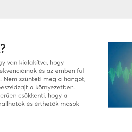
?
y van kialakítva, hogy
ekvenciáinak és az emberi fül
 Nem szünteti meg a hangot,
beszédzajt a környezetben.
erűen csökkenti, hogy a
hallhatók és érthetők mások