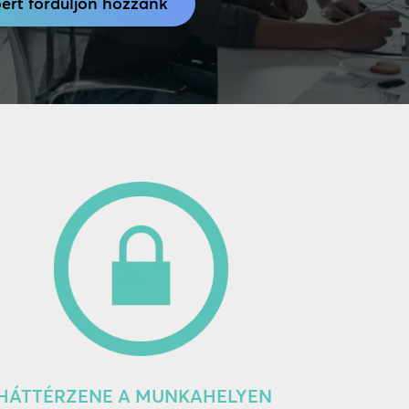
ért forduljon hozzánk
HÁTTÉRZENE A MUNKAHELYEN