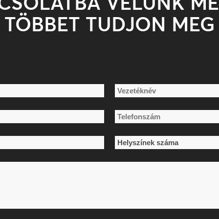
PCSOLATBA VELÜNK MÉ
TÖBBET TUDJON MEG
Vezetéknév
Telefonszám
*
Helyszínek
száma
*