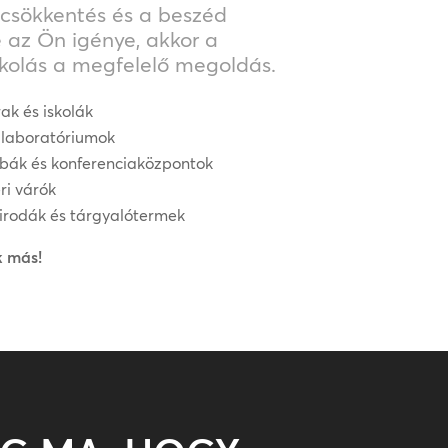
jcsökkentés és a beszéd
 az Ön igénye, akkor a
kolás a megfelelő megoldás.
ak és iskolák
 laboratóriumok
bák és konferenciaközpontok
ri várók
irodák és tárgyalótermek
k más!