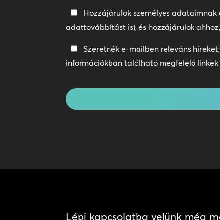
Adatvédelmi
Hozzájárulok személyes adataimnak
irányelvek
adattovábbítást is), és hozzájárulok ahho
*
Tartsa
Szeretnék e-mailben releváns híreket,
a
információkban található megfelelő linkek 
kapcsolatot
CAPTCHA
Lépj kapcsolatba velünk még m