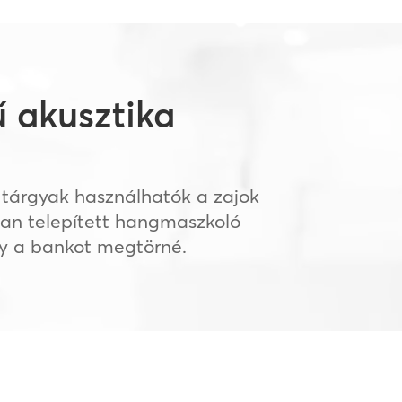
 akusztika
i tárgyak használhatók a zajok
san telepített hangmaszkoló
gy a bankot megtörné.