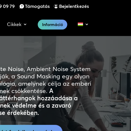
9 09 79
Támogatás
Bejelentkezés
Cikkek
Információ
ite Noise, Ambient Noise System
ják, a Sound Masking egy olyan
lógia, amelynek célja az emberi
nek csökkentése.
A
áttérhangok hozzáadása a
nek védelme és a zavaró
se érdekében.