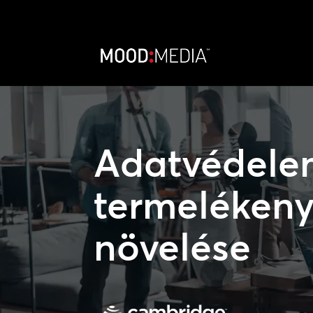
Adatvédele
termeléken
növelése