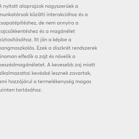
A nyitott alaprajzok nagyszerűek a
munkatársak közötti interakcióhoz és a
csapatépítéshez, de nem annyira a
zajcsökkentéshez és a magánélet
biztosításához. Itt jön a képbe a
hangmaszkolás. Ezek a diszkrét rendszerek
finoman elfedik a zajt és növelik a
beszédmagánéletet. A kevesebb zaj miatt
alkalmazottai kevésbé lesznek zavartak,
ami hozzájárul a termelékenység magas
szinten tartásához.