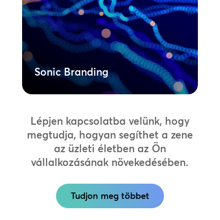
identitást, a valóban egyedi hanglogótól
az egyedi, több csatornán átívelő zenei
stratégiáig.
Tudjon meg többet
Sonic Branding
Lépjen kapcsolatba velünk, hogy
megtudja, hogyan segíthet a zene
az üzleti életben az Ön
vállalkozásának növekedésében.
Tudjon meg többet