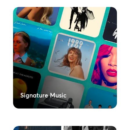
Signature Music
Állítson össze dinamikus lejátszási
listákat prémium streaming
megoldásunkkal. A Signature Music
hatalmas, licencelt zenei könyvtárával
lehetővé teszi, hogy egységes,
márkaszerű hangzásvilágot hozzon létre
a helyszíneken. Gyors, egyszerű és
skálázható módja annak, hogy a zene
erejét kihasználja vállalkozásában.
Tudjon meg többet
Signature Music