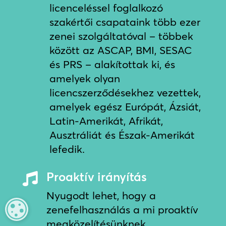
licenceléssel foglalkozó
szakértői csapataink több ezer
zenei szolgáltatóval – többek
között az ASCAP, BMI, SESAC
és PRS – alakítottak ki, és
amelyek olyan
licencszerződésekhez vezettek,
amelyek egész Európát, Ázsiát,
Latin-Amerikát, Afrikát,
Ausztráliát és Észak-Amerikát
lefedik.
Proaktív irányítás

Nyugodt lehet, hogy a
zenefelhasználás a mi proaktív
MANAGE PRIVACY
megközelítésünknek