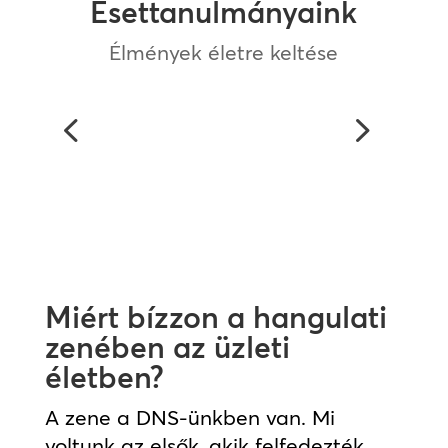
Esettanulmányaink
Élmények életre keltése
Jamba Case Study
Miért bízzon a hangulati
zenében az üzleti
életben?
A zene a DNS-ünkben van. Mi
voltunk az elsők, akik felfedezték,