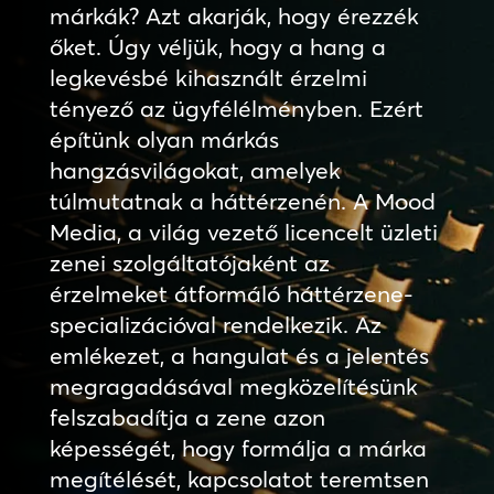
márkák? Azt akarják, hogy érezzék
őket. Úgy véljük, hogy a hang a
legkevésbé kihasznált érzelmi
tényező az ügyfélélményben. Ezért
építünk olyan márkás
hangzásvilágokat, amelyek
túlmutatnak a háttérzenén. A Mood
Media, a világ vezető licencelt üzleti
zenei szolgáltatójaként az
érzelmeket átformáló háttérzene-
specializációval rendelkezik. Az
emlékezet, a hangulat és a jelentés
megragadásával megközelítésünk
felszabadítja a zene azon
képességét, hogy formálja a márka
megítélését, kapcsolatot teremtsen