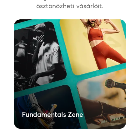
ösztönözheti vásárlóit.
Fundamentals Zene
Hozzon létre kiváló minőségű lejátszási
listákat, amelyeket teljes portfóliójában
használhat, vagy teljes körűen licencelt
zenei könyvtáraink segítségével testre
szabhatja azokat egy adott helyszínre.
Egyszerű módja a zenébe való
befektetésnek anélkül, hogy a
licenceléssel kapcsolatos jogi
kérdésekben kellene eligazodnia, vagy a
költségvetésben további gyűjtési és
előadási díjakra kellene költenie.
Tudjon meg többet
Fundamentals Zene