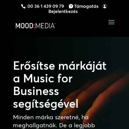
00 36 1 439 09 79
Támogatás
Bejelentkezés
Erősítse márkáját
a Music for
Business
segítségével
Minden márka szeretné, ha
meghallgatnák. De a legjobb