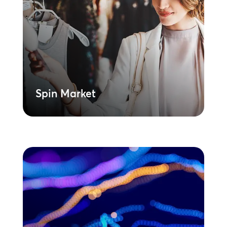
kiskereskedelmi üzletek, éttermek,
szállodák és más vendéglátóipari
létesítmények számára tervezett, kézzel
készített szolgáltatás mélyreható
márkamegjelenítést biztosít, miközben
zökkenőmentesen integrálódik meglévő
AV-rendszereibe.
Tudjon meg többet
Spin Market
Sonic Branding
Határozza meg a márka hangzását.
Fedezze fel, hogy a hangmárkázás
hogyan teremthet következetes