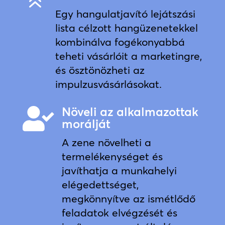
6
Egy hangulatjavító lejátszási
lista célzott hangüzenetekkel
kombinálva fogékonyabbá
teheti vásárlóit a marketingre,
és ösztönözheti az
impulzusvásárlásokat.
Növeli az alkalmazottak

morálját
A zene növelheti a
termelékenységet és
javíthatja a munkahelyi
elégedettséget,
megkönnyítve az ismétlődő
feladatok elvégzését és