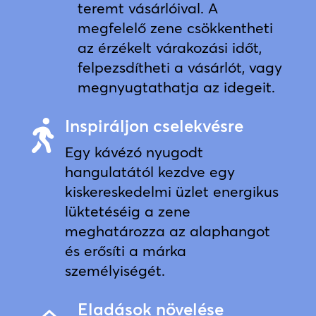
teremt vásárlóival. A
megfelelő zene csökkentheti
az érzékelt várakozási időt,
felpezsdítheti a vásárlót, vagy
megnyugtathatja az idegeit.
Inspiráljon cselekvésre

Egy kávézó nyugodt
hangulatától kezdve egy
kiskereskedelmi üzlet energikus
lüktetéséig a zene
meghatározza az alaphangot
és erősíti a márka
személyiségét.
Eladások növelése