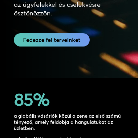
az ügyfelekkel és cselekvésre
ösztönözzön.
Fedezze fel terveinket
85
%
a globális vásárlók közül a zene az első számú
tényező, amely feldobja a hangulatukat az
üzletben.