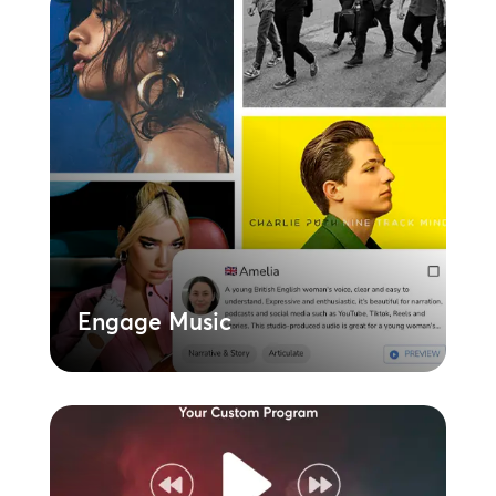
Engage Music
Egészítse ki lejátszási listáit a márkához
illeszkedő, mesterséges intelligencia által
írt és megszólaltatott hangüzenetekkel,
hogy bevonja ügyfeleit és kiemelje a
promóciókat. A mesterséges intelligencia
ereje révén dinamikusan frissítheti
hanganyagát anélkül, hogy színészekbe
kellene befektetnie vagy stúdióidőt
kellene foglalnia.
Tudjon meg többet
Engage Music
Egyedi zene