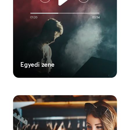
Működjön együtt globális zenei felügyelői
hálózatunkkal, hogy olyan egyedi
lejátszási listát hozzon létre licencelt
eredeti zenével, amely tökéletesen
megragadja az Ön történetét a
háttérzene segítségével. A stratégia és
az érzelmek zökkenőmentes keveréke,
amelyet a célközönség bevonásával
állítottunk össze.
Tudjon meg többet
Egyedi zene
Spin Market
Állítson össze egy prémium lejátszási
listát butik zenei szolgáltatásunkkal. A