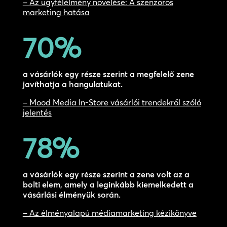
– Az ügyfélélmény növelése: A szenzoros
marketing hatása
70
%
a vásárlók egy része szerint a megfelelő zene
javíthatja a hangulatukat.
– Mood Media In-Store vásárlói trendekről szóló
jelentés
78
%
a vásárlók egy része szerint a zene volt az a
bolti elem, amely a leginkább kiemelkedett a
vásárlási élményük során.
– Az élményalapú médiamarketing kézikönyve