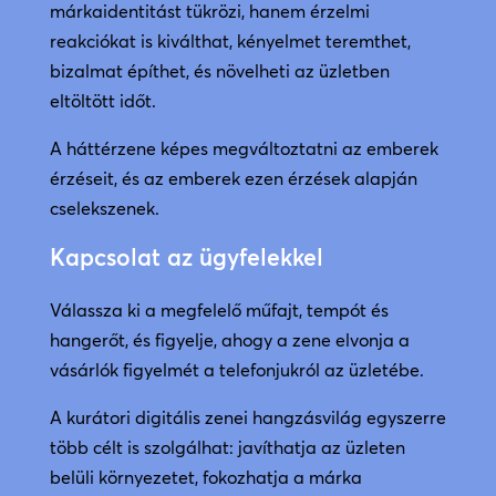
márkaidentitást tükrözi, hanem érzelmi
reakciókat is kiválthat, kényelmet teremthet,
bizalmat építhet, és növelheti az üzletben
eltöltött időt.
A háttérzene képes megváltoztatni az emberek
érzéseit, és az emberek ezen érzések alapján
cselekszenek.
Kapcsolat az ügyfelekkel
Válassza ki a megfelelő műfajt, tempót és
hangerőt, és figyelje, ahogy a zene elvonja a
vásárlók figyelmét a telefonjukról az üzletébe.
A kurátori digitális zenei hangzásvilág egyszerre
több célt is szolgálhat: javíthatja az üzleten
belüli környezetet, fokozhatja a márka