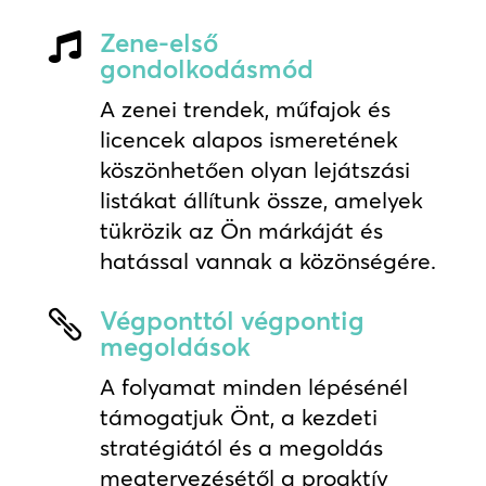
Zene-első

gondolkodásmód
A zenei trendek, műfajok és
licencek alapos ismeretének
köszönhetően olyan lejátszási
listákat állítunk össze, amelyek
tükrözik az Ön márkáját és
hatással vannak a közönségére.
Végponttól végpontig

megoldások
A folyamat minden lépésénél
támogatjuk Önt, a kezdeti
stratégiától és a megoldás
megtervezésétől a proaktív