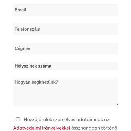
Vezetéknév
Email
*
Telefonszám
*
Cégnév
*
Helyszínek
száma
Hogyan
*
segíthetünk?
Adatvédelmi
Hozzájárulok személyes adataimnak az
irányelvek
Adatvédelmi irányelvekkel
összhangban történő