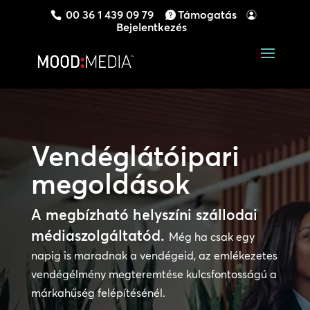
00 36 1 439 09 79
Támogatás
Bejelentkezés
Vendéglátóipari
megoldások
A megbízható helyszíni szállodai
médiaszolgáltatód.
Még ha csak egy
napig is maradnak a vendégeid, az emlékezetes
vendégélmény megteremtése kulcsfontosságú a
márkahűség felépítésénél.