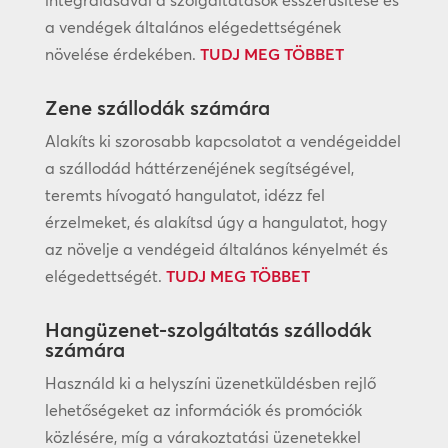
integrálásával a szolgáltatások ésszerűsítése és
a vendégek általános elégedettségének
növelése érdekében.
TUDJ MEG TÖBBET
Zene szállodák számára
Alakíts ki szorosabb kapcsolatot a vendégeiddel
a szállodád háttérzenéjének segítségével,
teremts hívogató hangulatot, idézz fel
érzelmeket, és alakítsd úgy a hangulatot, hogy
az növelje a vendégeid általános kényelmét és
elégedettségét.
TUDJ MEG TÖBBET
Hangüzenet-szolgáltatás szállodák
számára
Használd ki a helyszíni üzenetküldésben rejlő
lehetőségeket az információk és promóciók
közlésére, míg a várakoztatási üzenetekkel