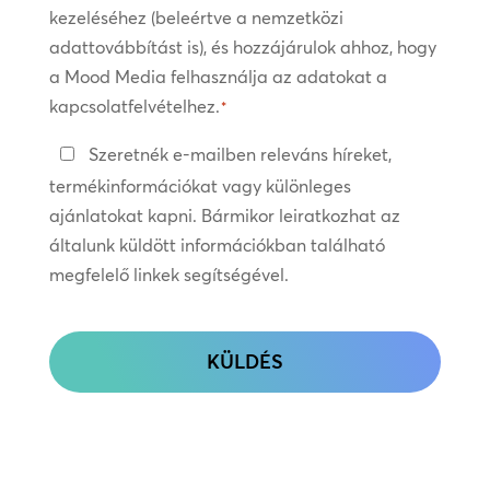
kezeléséhez (beleértve a nemzetközi
*
adattovábbítást is), és hozzájárulok ahhoz, hogy
a Mood Media felhasználja az adatokat a
kapcsolatfelvételhez.
*
Tartsa
Szeretnék e-mailben releváns híreket,
a
termékinformációkat vagy különleges
kapcsolatot
ajánlatokat kapni. Bármikor leiratkozhat az
általunk küldött információkban található
megfelelő linkek segítségével.
CAPTCHA