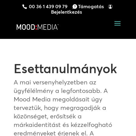
00 36 1 439 09 79
Támogatás
Bejelentkezés
Esettanulmányok
A mai versenyhelyzetben az
ügyfélélmény a legfontosabb. A
Mood Media megoldásait úgy
terveztük, hogy megragadják a
közönséget, erősítsék a
márkaidentitást és kézzelfogható
eredményeket érjenek el. A