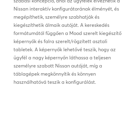
szabási koncepció, ahol az ügyfelek élvezhetik a
Nissan interaktív konfigurátorának élményét, és
megépíthetik, személyre szabhatják és
kiegészíthetik álmaik autóját. A kereskedés
formátumától függően a Mood szerelt kiegészítő
képernyők és falra szerelt/rögzített asztali
tabletek. A képernyők lehetővé teszik, hogy az
ügyfél a nagy képernyőn láthassa a teljesen
személyre szabott Nissan autóját, míg a
táblagépek megkönnyítik és könnyen
használhatóvá teszik a konfigurálást.