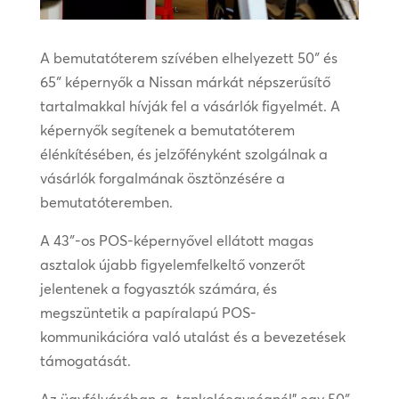
A bemutatóterem szívében elhelyezett 50″ és
65″ képernyők a Nissan márkát népszerűsítő
tartalmakkal hívják fel a vásárlók figyelmét. A
képernyők segítenek a bemutatóterem
élénkítésében, és jelzőfényként szolgálnak a
vásárlók forgalmának ösztönzésére a
bemutatóteremben.
A 43″-os POS-képernyővel ellátott magas
asztalok újabb figyelemfelkeltő vonzerőt
jelentenek a fogyasztók számára, és
megszüntetik a papíralapú POS-
kommunikációra való utalást és a bevezetések
támogatását.
Az ügyfélváróban a „tankolóegységnél” egy 50″-