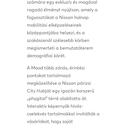
számára egy exkluzív és magával
ragadó élményt nyújtson, amely a
fogyasztókat a Nissan holnap
mobilitási elképzeléseinek
középpontjába helyezi, és a
szokásosnál szélesebb körben
megismerteti a bemutatóterem
demográfiai körét.
A Mood több zónás, érintési
pontokat tartalmazó
megközelítése a Nissan párizsi
City Hubját egy igazán korszerű
„phygital” térré alakította át.
Interaktív képernyők hívás-
cselekvés tartalmakkal invitálták a
vásárlókat, hogy saját