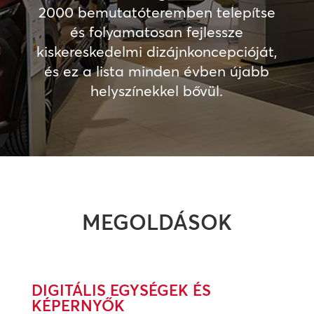
2000 bemutatóteremben telepítse
és folyamatosan fejlessze
kiskereskedelmi dizájnkoncepcióját,
és ez a lista minden évben újabb
helyszínekkel bővül.
MEGOLDÁSOK
DIGITÁLIS EGYSÉGEK ÉS
KÉPERNYŐK