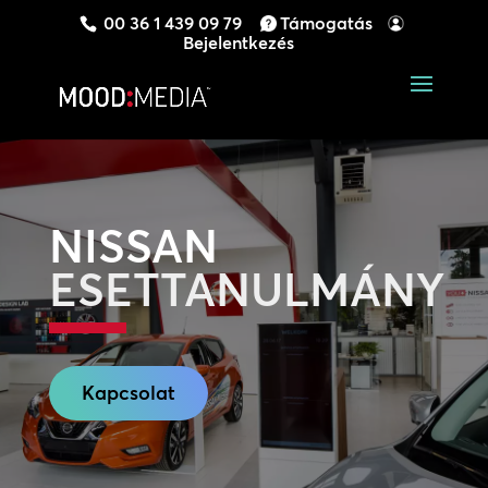
00 36 1 439 09 79
Támogatás
Bejelentkezés
NISSAN
ESETTANULMÁNY
Kapcsolat