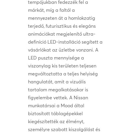
tempójukban fedezzék fel a
márkát, míg a faltól a
mennyezeten át a homlokzatig
terjedő, futurisztikus és elegáns
animációkat megjelenítő ultra-
definíció LED-installáció segített a
vásárlókat az üzletbe vonzani. A
LED puszta mennyisége a
viszonylag kis területen teljesen
megváltoztatta a teljes helyiség
hangulatát, amit a vizuális
tartalom megalkotásakor is
figyelembe vettek. A Nissan
munkatársai a Mood által
biztosított táblagépekkel
kiegészítették az élményt,
személyre szabott kiszolgálást és