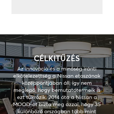
CÉLKITŰZÉS
Az innováció és a minőség iránti
elkötelezettség a Nissan etoszának
középpontjában áll, így nem
meglepő, hogy bemutatótermeik is
ezt tükrözik. 2014 óta a Nissan a
MOOD-ot bízta meg azzal, hogy 35
különböző országban több mint