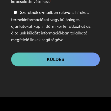
kapcsolatfelvételhez.
*
Tartsa
Szeretnék e-mailben releváns híreket,
a
termékinformációkat vagy különleges
kapcsolatot
ajánlatokat kapni. Bármikor leiratkozhat az
általunk küldött információkban található
megfelelő linkek segítségével.
CAPTCHA