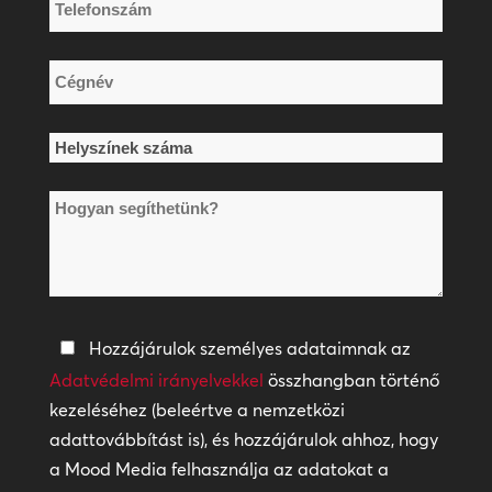
Telefonszám
*
Cégnév
*
Helyszínek
száma
Hogyan
*
segíthetünk?
Adatvédelmi
Hozzájárulok személyes adataimnak az
irányelvek
Adatvédelmi irányelvekkel
összhangban történő
kezeléséhez (beleértve a nemzetközi
*
adattovábbítást is), és hozzájárulok ahhoz, hogy
a Mood Media felhasználja az adatokat a