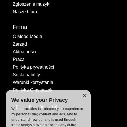
Zgłoszenie muzyki
Nasze biura
Firma
O Mood Media
Zarząd
Aktualności
Praca
Polityka prywatności
Sustainability
Warunki korzystania
Polityka Ciasteczek
×
We value your Privacy
We use cookies to enhance your experience
by personalizing content and ads, and to
understand how our site is used through
traffic analysis. We do not sell any of the