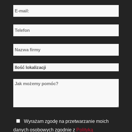
Nazwisko
E-
mail:
*
Telefon
*
Nazwa
firmy
*
Ilość
lokalizacji
Jak
*
możemy
pomóc?
Polityka
Wyrażam zgodę na przetwarzanie moich
prywatności
danych osobowych zgodnie z
Polityką