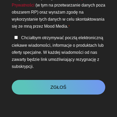
*
Prywatności
(w tym na przetwarzanie danych poza
obszarem RP) oraz wyrażam zgodę na
wykorzystanie tych danych w celu skontaktowania
się ze mną przez Mood Media.
*
Bądź
Chciałbym otrzymywać pocztą elektroniczną
w
ciekawe wiadomości, informacje o produktach lub
kontakcie
oferty specjalne. W każdej wiadomości od nas
zawarty będzie link umożliwiający rezygnację z
subskrypcji.
CAPTCHA