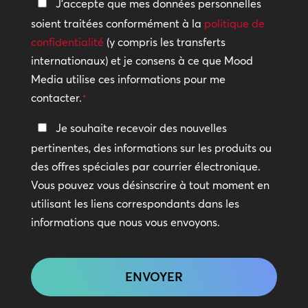
Politique
J'accepte que mes données personnelles
?
de
soient traitées conformément à la
politique de
confidentialité
confidentialité
(y compris les transferts
internationaux) et je consens à ce que Mood
*
Media utilise ces informations pour me
contacter.
*
Restez
Je souhaite recevoir des nouvelles
en
pertinentes, des informations sur les produits ou
contact
des offres spéciales par courrier électronique.
Vous pouvez vous désinscrire à tout moment en
utilisant les liens correspondants dans les
informations que nous vous envoyons.
CAPTCHA