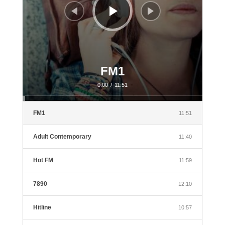
FM1
0:00
/
11:51
FM1
11:51
Adult Contemporary
11:40
Hot FM
11:59
7890
12:10
Hitline
10:57