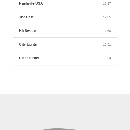
Nashville USA
12:17
The Café
12:25
Hit Sweep
11:50
City Lights
10:51
Classic Hits
16:54