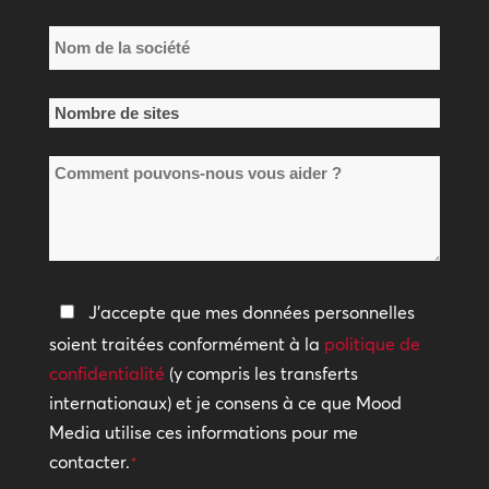
Nom
de
la
Nombre
société
de
*
Comment
sites
pouvons-
*
nous
vous
aider
Politique
J'accepte que mes données personnelles
?
de
soient traitées conformément à la
politique de
confidentialité
confidentialité
(y compris les transferts
internationaux) et je consens à ce que Mood
*
Media utilise ces informations pour me
contacter.
*