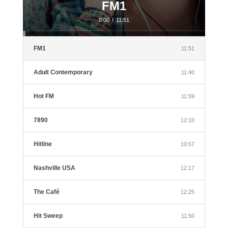
FM1
0:00
/
11:51
FM1
11:51
Adult Contemporary
11:40
Hot FM
11:59
7890
12:10
Hitline
10:57
Nashville USA
12:17
The Café
12:25
Hit Sweep
11:50