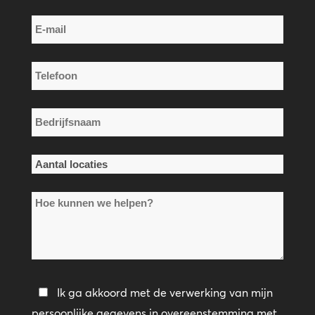
Achternaam
E-
mail
*
Telefoon
*
Bedrijfsnaam
*
Aantal
locaties
Hoe
*
kunnen
we
helpen?
Privacybeleid
Ik ga akkoord met de verwerking van mijn
persoonlijke gegevens in overeenstemming met
*