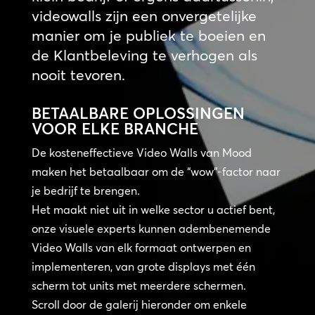
videowalls zijn een onvergetelijke
manier om je publiek te boeien en
de Klantbeleving te verhogen als
nooit tevoren.
BETAALBARE OPLOSSINGEN
VOOR ELKE BRANCHE
De kosteneffectieve Video Walls van Mood
maken het betaalbaar om de “wow”-factor naar
je bedrijf te brengen.
Het maakt niet uit in welke sector u actief bent,
onze visuele experts kunnen adembenemende
Video Walls van elk formaat ontwerpen en
implementeren, van grote displays met één
scherm tot units met meerdere schermen.
Scroll door de galerij hieronder om enkele