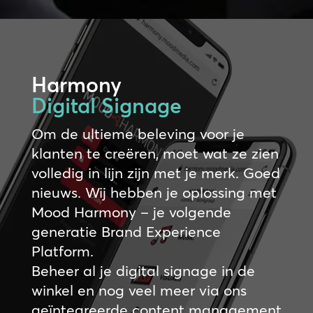
Harmony
Digital Signage
Om de ultieme beleving voor je
klanten te creëren, moet wat ze zien
volledig in lijn zijn met je merk. Goed
nieuws. Wij hebben je oplossing met
Mood Harmony – je volgende
generatie Brand Experience
Platform.
Beheer al je digital signage in de
winkel en nog veel meer via ons
geïntegreerde content management