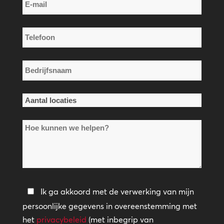
E-
mail
*
Telefoon
*
Bedrijfsnaam
*
Aantal
locaties
Hoe
*
kunnen
we
helpen?
Privacybeleid
Ik ga akkoord met de verwerking van mijn
persoonlijke gegevens in overeenstemming met
*
het
privacybeleid
(met inbegrip van