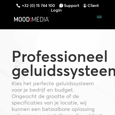
+32 (0) 15 744 100
Support
Client
Login
Professioneel
geluidssystee
Kies het perfecte geluidssysteem
voor je bedrijf en budget.
Ongeacht de grootte of de
specificaties van je locatie, wij
kunnen een betaalbare oplossing