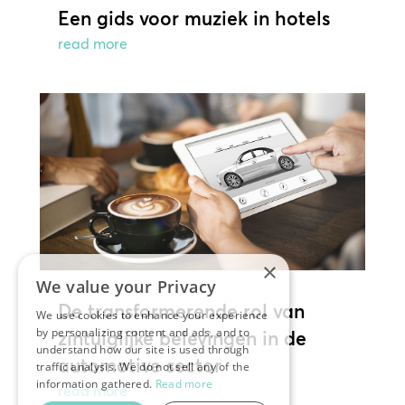
Een gids voor muziek in hotels
read more
×
We value your Privacy
De transformerende rol van
We use cookies to enhance your experience
by personalizing content and ads, and to
zintuiglijke belevingen in de
understand how our site is used through
automotive sector
traffic analysis. We do not sell any of the
information gathered.
Read more
read more