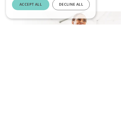
ACCEPT ALL
DECLINE ALL
Hoe sportscholen hun
ledenervaring kunnen
verbeteren
read more