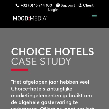
+32 (0) 15 744 100
Support
Client
Login
CHOICE HOTELS
CASE STUDY
“Het afgelopen jaar hebben veel
Choice-hotels zintuiglijke
marketingelementen gebruikt om
de algehele gastervaring te