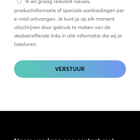
Blijf
Ik wil graag relevant nieuws,
in
productinformatie of speciale aanbiedingen per
contact
e-mail ontvangen. Je kunt je op elk moment
uitschrijven door gebruik te maken van de
desbetreffende links in alle informatie die wij je
toesturen.
CAPTCHA