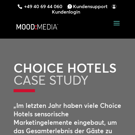
+49 40 69 44 060
Kundensupport
Kundenlogin
CHOICE HOTELS
CASE STUDY
„Im letzten Jahr haben viele Choice
Hotels sensorische
Marketingelemente eingebaut, um
das Gesamterlebnis der Gäste zu