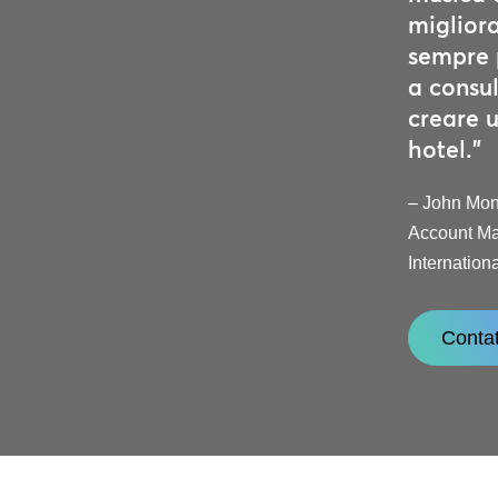
migliora
sempre 
a consul
creare u
hotel.”
– John Mo
Account Ma
Internation
Contat