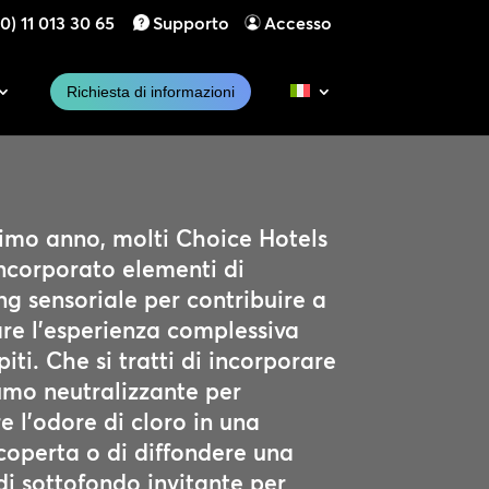
0) 11 013 30 65
Supporto
Accesso
Richiesta di informazioni
timo anno, molti Choice Hotels
ncorporato elementi di
g sensoriale per contribuire a
are l’esperienza complessiva
piti. Che si tratti di incorporare
umo neutralizzante per
e l’odore di cloro in una
coperta o di diffondere una
i sottofondo invitante per