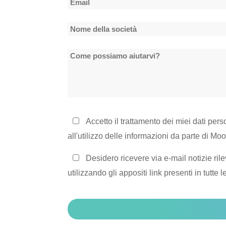
Email
*
Nome
della
Come
società
possiamo
*
aiutarvi?
Informativa
Accetto il trattamento dei miei dati pers
sulla
all'utilizzo delle informazioni da parte di Mo
privacy
Rimanere
Desidero ricevere via e-mail notizie rile
*
in
utilizzando gli appositi link presenti in tutte 
contatto
CAPTCHA