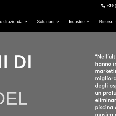
+39 (
o di azienda
Soluzioni
Industrie
Risorse
I DI
“Nell’ul
hanno i
marketin
miglior
degli os
DEL
un prof
eliminar
piscina 
musica d