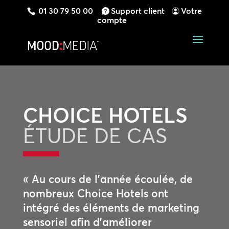
01 30 79 50 00
Support client
Votre
compte
CHOICE HOTELS
ÉTUDE DE CAS
« Au cours de l’année écoulée, de
nombreux Choice Hotels ont
intégré des éléments de marketing
sensoriel afin d’améliorer