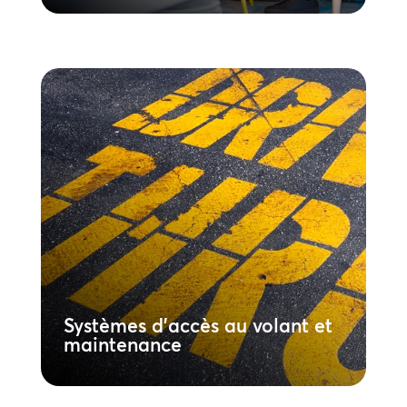
Systèmes d’accès au volant et
maintenance
Garantissez des performances constantes
sur l’ensemble de votre réseau. Nos plans
de maintenance complets et notre réseau
national de techniciens garantissent une
disponibilité et une efficacité maximales
pour vos opérations de restauration
rapide à haut volume.
En savoir plus
Systèmes d'accès au volant et
maintenance