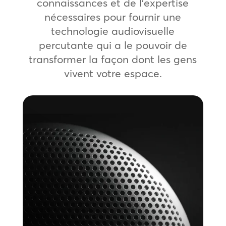
connaissances et de l’expertise
nécessaires pour fournir une
technologie audiovisuelle
percutante qui a le pouvoir de
transformer la façon dont les gens
vivent votre espace.
Systèmes de sonorisation
professionnels
Orchestrez une expérience de marque
unifiée sur tous les sites. Nous concevons
et déployons des systèmes de
sonorisation d’entreprise qui offrent un
son cohérent et de haute fidélité, conçu
pour s’adapter à l’échelle et à la fiabilité.
En savoir plus