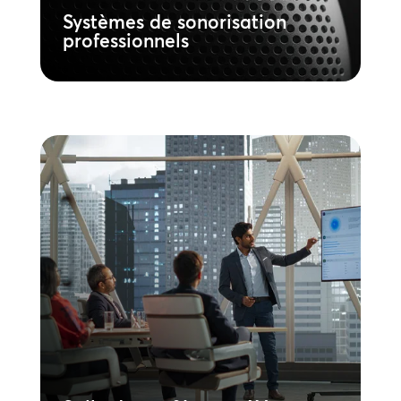
Systèmes de sonorisation
professionnels
Salle de conférence AV
Favorisez une collaboration mondiale
transparente. Nos solutions audiovisuelles
intégrées pour les salles de conférence
offrent des services de vidéoconférence
sophistiqués, un son impeccable et un
contrôle centralisé afin d’optimiser la
communication et l’innovation.
En savoir plus