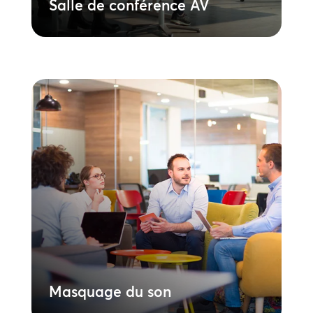
Salle de conférence AV
Masquage du son
Mettez en œuvre une solution stratégique
de confidentialité pour protéger les
informations sensibles. Notre technologie
de masquage sonore vous aide à
respecter les normes de conformité et à
créer un environnement de travail plus
sûr et plus ciblé dans tous les espaces de
l’entreprise.
En savoir plus
Masquage du son