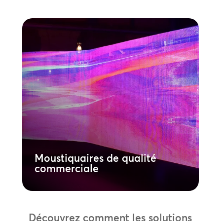
Moustiquaires de qualité
commerciale
Déployez un réseau de communication
visuelle robuste. Nos écrans de qualité
commerciale sont conçus pour une
utilisation continue, permettant la
diffusion de contenus dynamiques et une
gestion centralisée dans tous vos
établissements.
En savoir plus
Moustiquaires de qualité
commerciale
Découvrez comment les solutions