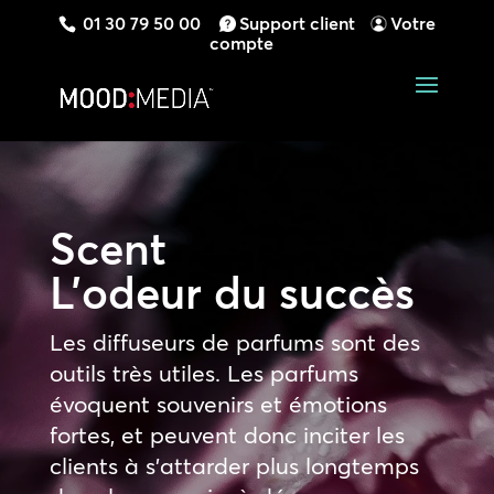
01 30 79 50 00
Support client
Votre
compte
Scent
L’odeur du succès
Les diffuseurs de parfums sont des
outils très utiles. Les parfums
évoquent souvenirs et émotions
fortes, et peuvent donc inciter les
clients à s’attarder plus longtemps