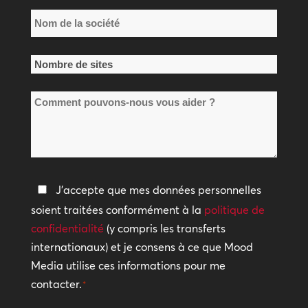
Nom
de
la
Nombre
société
de
*
Comment
sites
pouvons-
*
nous
vous
aider
Politique
J'accepte que mes données personnelles
?
de
soient traitées conformément à la
politique de
confidentialité
confidentialité
(y compris les transferts
internationaux) et je consens à ce que Mood
*
Media utilise ces informations pour me
contacter.
*