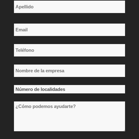
Nombre
Apellido
Email
*
Teléfono
*
Nombre
de
la
Número
empresa
de
*
¿Cómo
localidades
podemos
*
ayudarte?