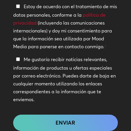
Política
Estoy de acuerdo con el tratamiento de mis
de
datos personales, conforme a la
política de
privacidad
privacidad
(incluyendo las comunicaciones
internacionales) y doy mi consentimiento para
*
que la información sea utilizada por Mood
Media para ponerse en contacto conmigo.
*
Manténte
Me gustaría recibir noticias relevantes,
en
información de productos u ofertas especiales
contacto
por correo electrónico. Puedes darte de baja en
cualquier momento utilizando los enlaces
correspondientes a la información que te
enviemos.
CAPTCHA