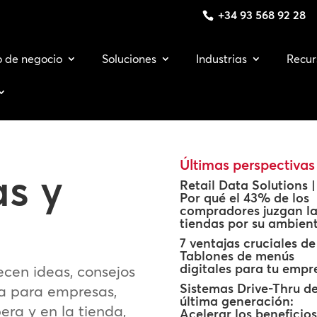
+34 93 568 92 28
o de negocio
Soluciones
Industrias
Recur
Últimas perspectivas
as y
Retail Data Solutions |
Por qué el 43% de los
compradores juzgan la
tiendas por su ambien
7 ventajas cruciales de
Tablones de menús
digitales para tu empr
ecen ideas, consejos
Sistemas Drive-Thru d
ca para empresas,
última generación:
era y en la tienda,
Acelerar los beneficio