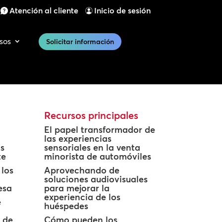
Atención al cliente
Inicio de sesión
sos
Solicitar información
Recursos principales
El papel transformador de
las experiencias
s
sensoriales en la venta
te
minorista de automóviles
 los
Aprovechando de
soluciones audiovisuales
esa
para mejorar la
experiencia de los
e
huéspedes
s de
Cómo pueden los