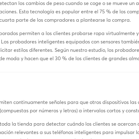
 detectan los cambios de peso cuando se coge o se mueve un a
iones. Esta tecnología es popular entre el 75 % de los compr
 cuarta parte de los compradores a plantearse la compra.
rporados permiten a los clientes probarse ropa virtualmente 
 Los probadores inteligentes equipados con sensores también
licitar estilos diferentes. Según nuestro estudio, los probador
 de moda y hacen que el 30 % de los clientes de grandes al
miten continuamente señales para que otros dispositivos las 
 (compuestas por números y letras) a intervalos cortos y const
 toda la tienda para detectar cuándo los clientes se acercan
ación relevantes a sus teléfonos inteligentes para impulsar l