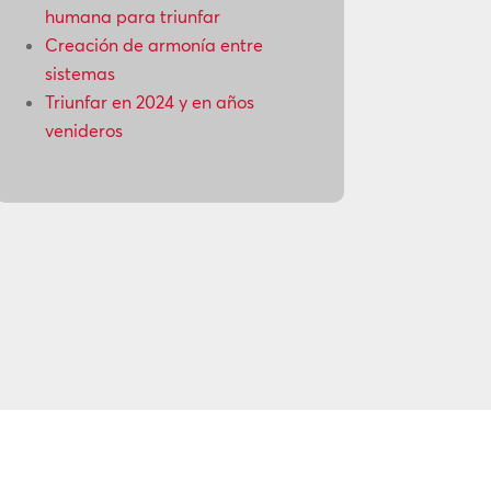
humana para triunfar
Creación de armonía entre
sistemas
Triunfar en 2024 y en años
venideros