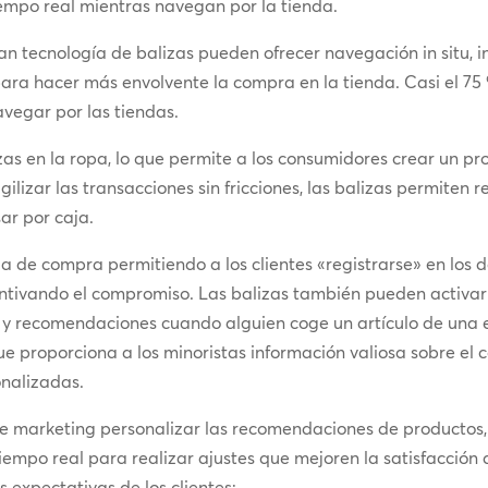
empo real mientras navegan por la tienda.
an tecnología de balizas pueden ofrecer navegación in situ, i
ara hacer más envolvente la compra en la tienda. Casi el 75 
navegar por las tiendas.
zas en la ropa, lo que permite a los consumidores crear un p
gilizar las transacciones sin fricciones, las balizas permiten
ar por caja.
ia de compra permitiendo a los clientes «registrarse» en los
tivando el compromiso. Las balizas también pueden activar 
y recomendaciones cuando alguien coge un artículo de una est
que proporciona a los minoristas información valiosa sobre el
onalizadas.
de marketing personalizar las recomendaciones de productos,
empo real para realizar ajustes que mejoren la satisfacción d
 expectativas de los clientes: