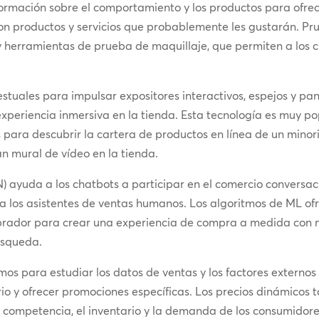
formación sobre el comportamiento y los productos para ofr
 productos y servicios que probablemente les gustarán. Prue
 herramientas de prueba de maquillaje, que permiten a los cl
estuales para impulsar expositores interactivos, espejos y pan
experiencia inmersiva en la tienda. Esta tecnología es muy p
s para descubrir la cartera de productos en línea de un minor
an mural de vídeo en la tienda.
N) ayuda a los chatbots a participar en el comercio conversa
a los asistentes de ventas humanos. Los algoritmos de ML ofr
prador para crear una experiencia de compra a medida con 
úsqueda.
tmos para estudiar los datos de ventas y los factores externos
rio y ofrecer promociones específicas. Los precios dinámicos 
a competencia, el inventario y la demanda de los consumidores;