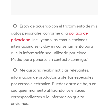
podemos
*
ayudarte?
Política
Estoy de acuerdo con el tratamiento de mis
de
datos personales, conforme a la
política de
privacidad
privacidad
(incluyendo las comunicaciones
internacionales) y doy mi consentimiento para
*
que la información sea utilizada por Mood
Media para ponerse en contacto conmigo.
*
Manténte
Me gustaría recibir noticias relevantes,
en
información de productos u ofertas especiales
contacto
por correo electrónico. Puedes darte de baja en
cualquier momento utilizando los enlaces
correspondientes a la información que te
enviemos.