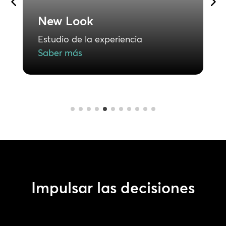
T
New Look
E
Estudio de la experiencia
S
Saber más
Impulsar las decisiones