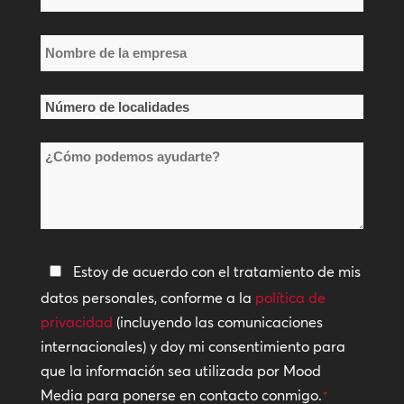
*
Nombre
de
la
Número
empresa
de
*
¿Cómo
localidades
podemos
*
ayudarte?
Política
Estoy de acuerdo con el tratamiento de mis
de
datos personales, conforme a la
política de
privacidad
privacidad
(incluyendo las comunicaciones
internacionales) y doy mi consentimiento para
*
que la información sea utilizada por Mood
Media para ponerse en contacto conmigo.
*