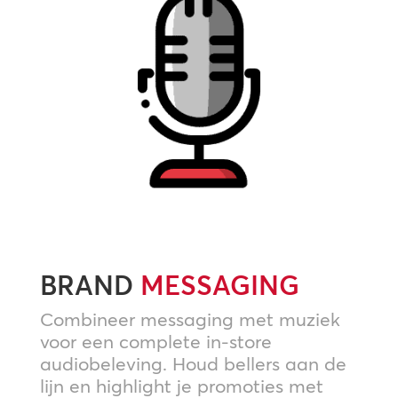
BRAND
MESSAGING
Combineer messaging met muziek
voor een complete in-store
audiobeleving. Houd bellers aan de
lijn en highlight je promoties met