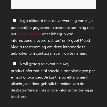
we
helpen?
Privacybeleid
Ik ga akkoord met de verwerking van mijn
persoonlijke gegevens in overeenstemming met
*
het
privacybeleid
(met inbegrip van
internationale overdrachten) en ik geef Mood
Media toestemming om deze informatie te
gebruiken om contact met mij op te nemen.
*
Blijf
Ik wil graag relevant nieuws,
in
productinformatie of speciale aanbiedingen per
contact
e-mail ontvangen. Je kunt je op elk moment
uitschrijven door gebruik te maken van de
desbetreffende links in alle informatie die wij je
toesturen.
CAPTCHA