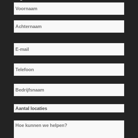
Naam
*
Voornaam
Achternaam
E-
mail
*
Telefoon
*
Bedrijfsnaam
*
Aantal
locaties
Hoe
*
kunnen