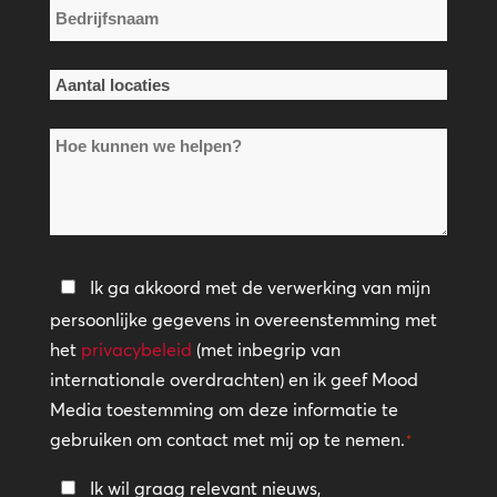
Bedrijfsnaam
*
Aantal
locaties
Hoe
*
kunnen
we
helpen?
Privacybeleid
Ik ga akkoord met de verwerking van mijn
persoonlijke gegevens in overeenstemming met
*
het
privacybeleid
(met inbegrip van
internationale overdrachten) en ik geef Mood
Media toestemming om deze informatie te
gebruiken om contact met mij op te nemen.
*
Blijf
Ik wil graag relevant nieuws,