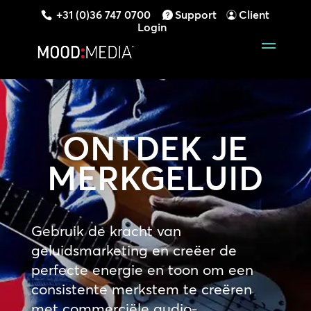
+31 (0)36 747 0700
Support
Client
Login
ONTDEK JE
MERKGELUID
Gebruik de kracht van
geluidsmarketing en creëer de
perfecte energie en toon om een
consistente merkstem te creëren
met commerciële audio-