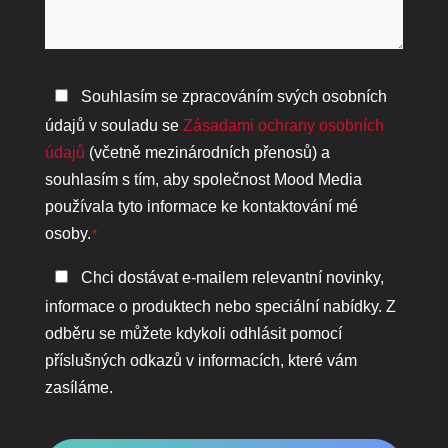
pomoci?
Zásady
Souhlasím se zpracováním svých osobních
ochrany
údajů v souladu se
Zásadami ochrany osobních
osobních
údajů
(včetně mezinárodních přenosů) a
údajů
souhlasím s tím, aby společnost Mood Media
*
používala tyto informace ke kontaktování mé
osoby.
*
Zůstaňte
Chci dostávat e-mailem relevantní novinky,
v
informace o produktech nebo speciální nabídky. Z
kontaktu
odběru se můžete kdykoli odhlásit pomocí
příslušných odkazů v informacích, které vám
zasíláme.
CAPTCHA