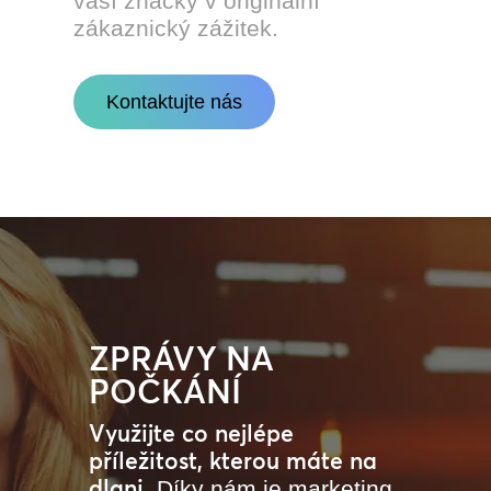
vaší značky v originální
zákaznický zážitek.
Kontaktujte nás
ZPRÁVY NA
POČKÁNÍ
Využijte co nejlépe
příležitost, kterou máte na
dlani.
Díky nám je marketing