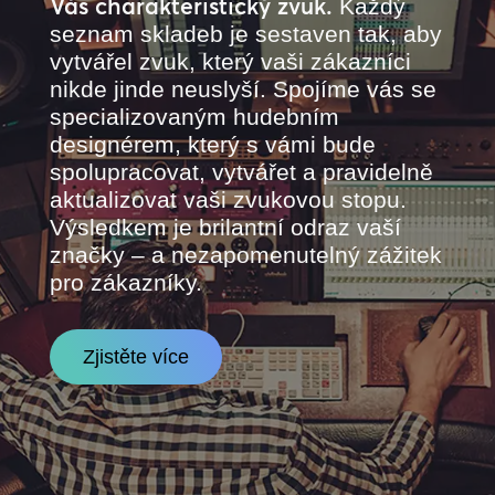
Váš charakteristický zvuk.
Každý
seznam skladeb je sestaven tak, aby
vytvářel zvuk, který vaši zákazníci
nikde jinde neuslyší. Spojíme vás se
specializovaným hudebním
designérem, který s vámi bude
spolupracovat, vytvářet a pravidelně
aktualizovat vaši zvukovou stopu.
Výsledkem je brilantní odraz vaší
značky – a nezapomenutelný zážitek
pro zákazníky.
Zjistěte více