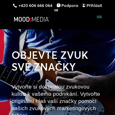
+420 606 666 064
Podpora
Příhlásit
se
OBJEVTE ZVUK
SVÉ ZNAČKY
Vytvořte si dokonalou zvukovou
kulisu k vašemu podnikání. Vytvořte
originální hlas vaší značky pomocí
našich zvukových marketingových