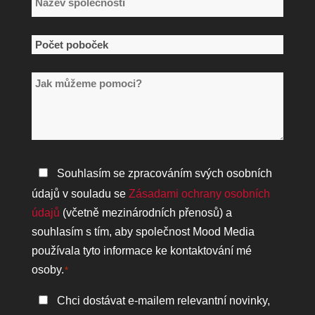
společnosti
*
Počet
poboček
Jak
*
můžeme
pomoci?
Zásady
Souhlasím se zpracováním svých osobních
ochrany
údajů v souladu se
Zásadami ochrany osobních
osobních
údajů
(včetně mezinárodních přenosů) a
údajů
souhlasím s tím, aby společnost Mood Media
*
používala tyto informace ke kontaktování mé
osoby.
*
Zůstaňte
Chci dostávat e-mailem relevantní novinky,