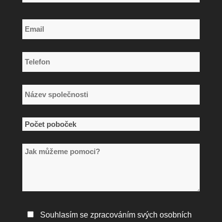
Příjmení
Email
*
Telefon
*
Název
společnosti
*
Počet
poboček
Jak
*
můžeme
pomoci?
Zásady
Souhlasím se zpracováním svých osobních