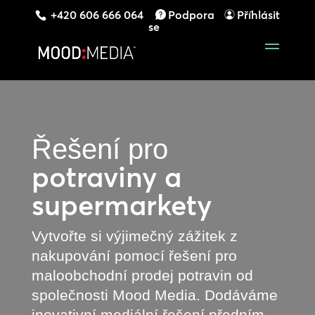
+420 606 666 064
Podpora
Příhlásit
se
Řešení pro
potraviny a
supermarkety
Vytvořte si výjimečný zážitek z
nakupování pomocí řešení pro
maloobchodní prodej potravin od
společnosti Mood Media. Dodáváme
inovativní mediální řešení předním