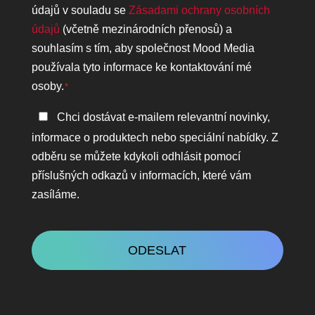
ochrany
údajů v souladu se
Zásadami ochrany osobních
osobních
údajů
(včetně mezinárodních přenosů) a
údajů
souhlasím s tím, aby společnost Mood Media
*
používala tyto informace ke kontaktování mé
osoby.
*
Zůstaňte
Chci dostávat e-mailem relevantní novinky,
v
informace o produktech nebo speciální nabídky. Z
kontaktu
odběru se můžete kdykoli odhlásit pomocí
příslušných odkazů v informacích, které vám
zasíláme.
CAPTCHA