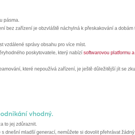
řku pásma.
ení bez zařízení je obzvláště náchylná k přeskakování a dobám 
st vzdálené správy obsahu pro více míst.
věryhodného poskytovatele, který nabízí
softwarovou platformu a
eamování, které nepoužívá zařízení, je ještě důležitější jít se 
 podnikání vhodný.
 to jej zdůraznit.
e s dnešní mladší generací, nemůžete si dovolit přehrávat žádn