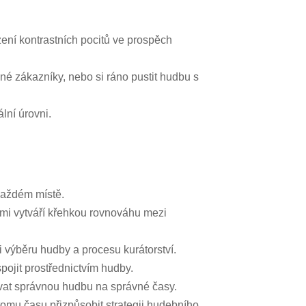
ení kontrastních pocitů ve prospěch
ené zákazníky, nebo si ráno pustit hudbu s
lní úrovni.
každém místě.
ami vytváří křehkou rovnováhu mezi
i výběru hudby a procesu kurátorství.
ojit prostřednictvím hudby.
novat správnou hudbu na správné časy.
tomu času přizpůsobit strategii hudebního