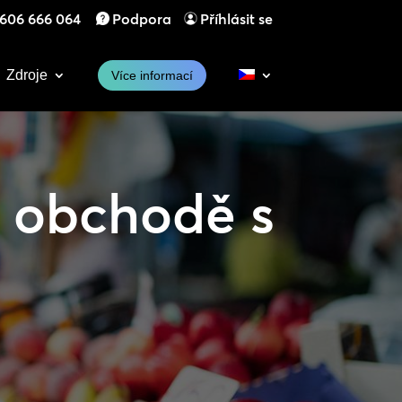
606 666 064
Podpora
Příhlásit se
Zdroje
Více informací
v obchodě s