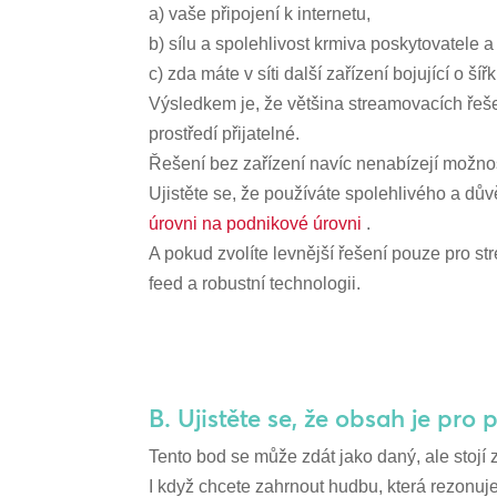
a) vaše připojení k internetu,
b) sílu a spolehlivost krmiva poskytovatele a
c) zda máte v síti další zařízení bojující o ší
Výsledkem je, že většina streamovacích řeš
prostředí přijatelné.
Řešení bez zařízení navíc nenabízejí možno
Ujistěte se, že používáte spolehlivého a dů
úrovni na podnikové úrovni
.
A pokud zvolíte levnější řešení pouze pro str
feed a robustní technologii.
B. Ujistěte se, že obsah je pro
Tento bod se může zdát jako daný, ale stojí za
I když chcete zahrnout hudbu, která rezonuj