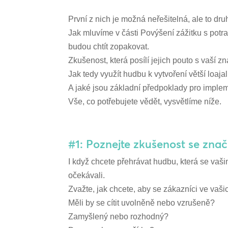
První z nich je možná neřešitelná, ale to 
Jak mluvíme v části Povýšení zážitku s potra
budou chtít zopakovat.
Zkušenost, která posílí jejich pouto s vaší z
Jak tedy využít hudbu k vytvoření větší loaj
A jaké jsou základní předpoklady pro imple
Vše, co potřebujete vědět, vysvětlíme níže.
#1: Poznejte zkušenost se značk
I když chcete přehrávat hudbu, která se vaši
očekávali.
Zvažte, jak chcete, aby se zákazníci ve vašic
Měli by se cítit uvolněně nebo vzrušeně?
Zamyšlený nebo rozhodný?