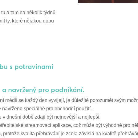
tu a tam na několik týdnů
it ty, které nějakou dobu
dbu s potravinami
ý – a navržený pro podnikání.
í médií se každý den vyvíjejí, je důležité porozumět svým možno
je navrženo speciálně pro obchodní použití.
 v dnešní době zdají být nejnovější a nejlepší.
otřebitelské streamovací aplikace, což může být výhodné pro ně
 protože kvalita přehrávání je zcela závislá na kvalitě přehrává