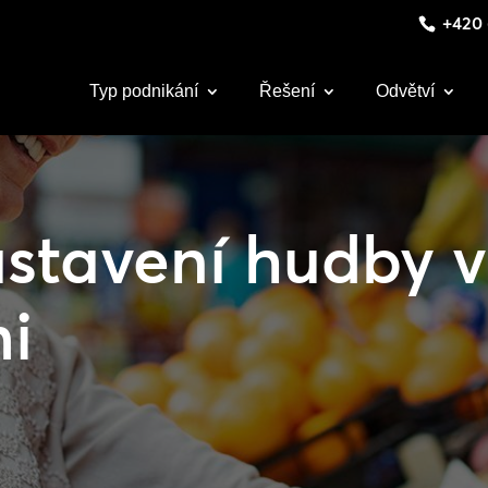
+420 
Typ podnikání
Řešení
Odvětví
stavení hudby 
i