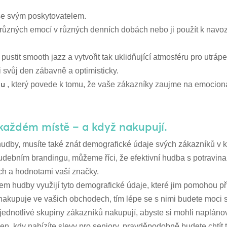
 se svým poskytovatelem.
 různých emocí v různých denních dobách nebo ji použít k navoz
stit smooth jazz a vytvořit tak uklidňující atmosféru pro utráp
i svůj den zábavně a optimisticky.
gu
, který povede k tomu, že vaše zákazníky zaujme na emocioná
 každém místě – a když nakupují.
hudby, musíte také znát demografické údaje svých zákazníků v 
debním brandingu, můžeme říci, že efektivní hudba s potravin
ch a hodnotami vaší značky.
lem hudby využijí tyto demografické údaje, které jim pomohou př
akupuje ve vašich obchodech, tím lépe se s nimi budete moci sp
u jednotlivé skupiny zákazníků nakupují, abyste si mohli naplá
n, kdy nabízíte slevy pro seniory, pravděpodobně budete chtít 