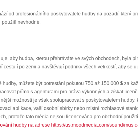
hází od profesionálního poskytovatele hudby na pozadí, který pro
í použití nevhodné.
uje, aby hudba, kterou přehráváte ve svých obchodech, byla pln
cestují po zemi a navštěvují podniky všech velikostí, aby se ujis
é hudby, můžete být potrestáni pokutou 750 až 150 000 $ za kaž
pracovat přímo s agenturami pro práva výkonných a získat licenč
innější možností je však spolupracovat s poskytovatelem hudby,
vací aplikace, vaší osobní sbírky nebo místní rozhlasové stanice 
ech, protože tato média nejsou licencována pro obchodní použití
ncování hudby na adrese https://us.moodmedia.com/sound/music-