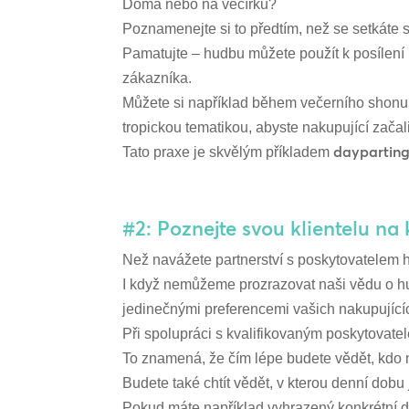
Doma nebo na večírku?
Poznamenejte si to předtím, než se setkáte
Pamatujte – hudbu můžete použít k posílení
zákazníka.
Můžete si například během večerního shonu pu
tropickou tematikou, abyste nakupující začal
daypartin
Tato praxe je skvělým příkladem
#2: Poznejte svou klientelu na
Než navážete partnerství s poskytovatelem 
I když nemůžeme prozrazovat naši vědu o hu
jedinečnými preferencemi vašich nakupující
Při spolupráci s kvalifikovaným poskytovate
To znamená, že čím lépe budete vědět, kdo n
Budete také chtít vědět, v kterou denní dob
Pokud máte například vyhrazený konkrétní de