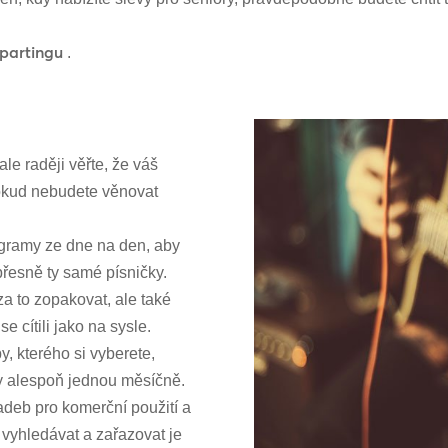
partingu
.
le raději věřte, že váš
 pokud nebudete věnovat
ogramy ze dne na den, aby
přesně ty samé písničky.
 za to zopakovat, ale také
e cítili jako na sysle.
y, kterého si vyberete,
y alespoň jednou měsíčně.
adeb pro komerční použití a
 vyhledávat a zařazovat je