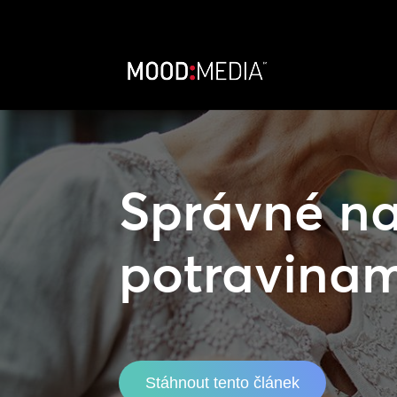
Správné na
potravinam
Stáhnout tento článek