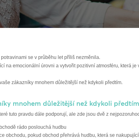
potravinami se v průběhu let příliš nezměnila.
na emocionální úrovni a vytvořit pozitivní atmosféru, která je 
o vaše zákazníky mnohem důležitější než kdykoli předtím.
íky mnohem důležitější než kdykoli předtím
které tuto pravdu dále podporují, ale zde jsou dvě z nejpozoruho
obchodě rádo poslouchá hudbu
ce obchodu, pokud obchod přehrává hudbu, která se nakupující