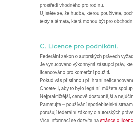
prostředí vhodného pro rodinu.
Ujistěte se, že hudba, kterou používáte, poc
texty a témata, která mohou být pro obchodn
C. Licence pro podnikání.
Federální zákon o autorských právech vyžad
Je vynucováno výkonnými zástupci práv, kteří 
licencováno pro komerční použití.
Pokud vás přistihnou při hraní nelicencovan
Chcete-li, aby to bylo legální, můžete spolu
Nejpraktičtější, cenově dostupnější a nejúč
Pamatujte – používání spotřebitelské streamo
porušují federální zákony o autorských práv
Více informací se dozvíte na
stránce o lice