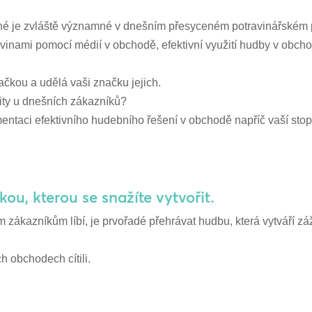
druhé je zvláště významné v dnešním přesyceném potravinářském
vinami pomocí médií v obchodě, efektivní využití hudby v obchodě
načkou a udělá vaši značku jejich.
ality u dnešních zákazníků?
mentaci efektivního hudebního řešení v obchodě napříč vaší sto
ou, kterou se snažíte vytvořit.
m zákazníkům líbí, je prvořadé přehrávat hudbu, která vytváří záž
h obchodech cítili.