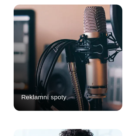
Reklamní spoty
Nasazuje synchronizované propagační
zvuky v souladu se značkou v rámci
komplexního globálního retailu. Řídí
konverze a vaši marketingovou strategii na
každém místě.
Dozvědět se více
Reklamní spoty