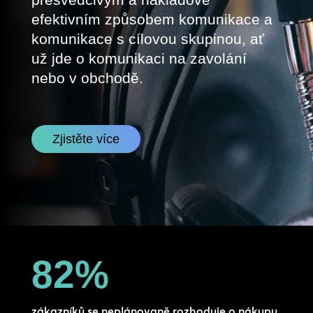
efektivním způsobem komunikace a
komunikace s cílovou skupinou, ať
už jde o komunikaci na zavolání
nebo v obchodě.
Zjistěte více
82
%
zákazníků se neplánovaně rozhoduje o nákupu