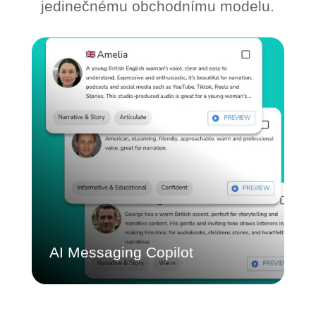
jedinečnému obchodnímu modelu.
AI Messaging Copilot
Využijte umělou inteligenci k okamžitému
vytváření a nasazování obsahu na všech
místech. Zajišťuje konzistenci značky a
zároveň umožňuje lokální relevanci a
rychlost.
Dozvědět se více
AI Messaging Copilot