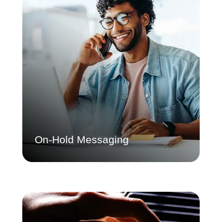
On-Hold Messaging
Poskytněte konzistentní sdělení o značce,
abyste snížili počet opuštěných hovorů na
každém místě. Centrálně spravovaný
obsah zajišťuje shodu s předpisy a
jednotný zážitek z volání.
Dozvědět se více
On-Hold Messaging