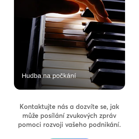
Hudba na počkání
Posilte své značkové sdělení pomocí naší
knihovny licencovaných hudebních
skladeb určených pro obchodní použití.
Zkraťte vnímanou dobu čekání a zároveň
prezentujte jedinečný zvuk své značky.
Dozvědět se více
Hudba na počkání
Kontaktujte nás a dozvíte se, jak
může posílání zvukových zpráv
pomoci rozvoji vašeho podnikání.