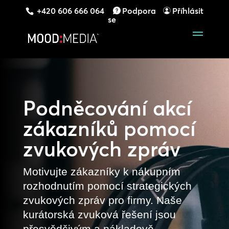
+420 606 666 064
Podpora
Příhlásit
se
Podněcování akcí
zákazníků pomocí
zvukových zpráv
Motivujte zákazníky k nákupním
rozhodnutím pomocí strategických
zvukových zpráv pro firmy. Naše
kurátorská zvuková řešení jsou
přesvědčivým a nákladově