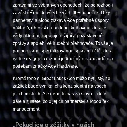
zprávami ve vybraných obchodech, že se rozhodli
zavést řešení do všech svých 40+ poboček. Díky
partnerství s Mood získává Ace potřebné úspory
nákladů, obrovskou hudební knihovnu, která je
vždy aktuální, zapojuje režijní a pozastavené
zprávy a spolehlivé hudební přehrávače. To vše je
podporováno specializovanou správou účtů, která
rychle reaguje a rozumí jedinečným standardům a
potřebám značky Ace Hardware.
Kromě toho si Great Lakes Ace může být jistý, že
zážitek bude vynikající a konzistentní na všech
jejich místech. Ale neberte nás za slovo – čtěte
dále a zjistěte, co o jejich partnerství s Mood řekl
management.
„Pokud jde o zážitky v našich