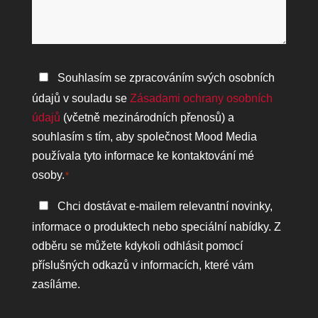
můžeme
pomoci?
Zásady
Souhlasím se zpracováním svých osobních
ochrany
údajů v souladu se
Zásadami ochrany osobních
osobních
údajů
(včetně mezinárodních přenosů) a
údajů
souhlasím s tím, aby společnost Mood Media
*
používala tyto informace ke kontaktování mé
osoby.
*
Zůstaňte
Chci dostávat e-mailem relevantní novinky,
v
informace o produktech nebo speciální nabídky. Z
kontaktu
odběru se můžete kdykoli odhlásit pomocí
příslušných odkazů v informacích, které vám
zasíláme.
CAPTCHA