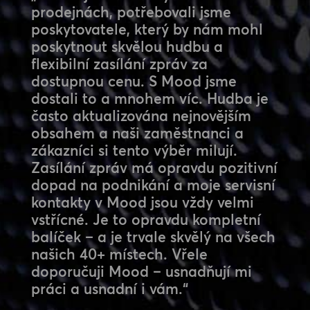
prodejnách, potřebovali jsme
poskytovatele, který by nám mohl
poskytnout skvělou hudbu a
flexibilní zasílání zpráv za
dostupnou cenu. S Mood jsme
dostali to a mnohem víc. Hudba je
často aktualizována nejnovějším
obsahem a naši zaměstnanci a
zákazníci si tento výběr milují.
Zasílání zpráv má opravdu pozitivní
dopad na podnikání a moje servisní
kontakty v Mood jsou vždy velmi
vstřícné. Je to opravdu kompletní
balíček – a je trvale skvělý na všech
našich 40+ místech. Vřele
doporučuji Mood – usnadňují mi
práci a usnadní i vám.“