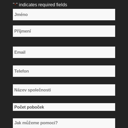
"
" indicates required fields
*
Název
*
Jméno
Příjmení
Email
*
Telefon
*
Název
společnosti
*
Počet
poboček
Jak
*